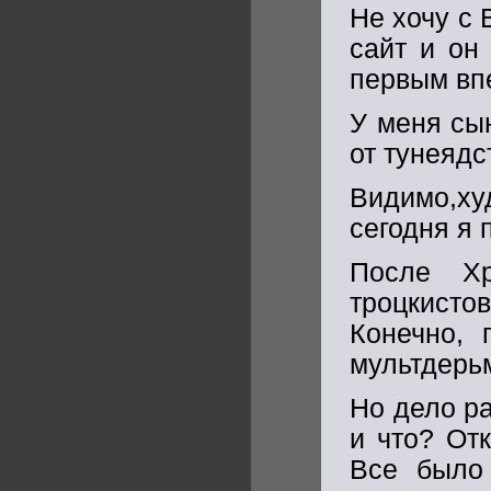
Не хочу с 
сайт и он
первым вп
У меня сы
от тунеядс
Видимо,ху
сегодня я 
После Хр
троцкисто
Конечно,
мультдерьм
Но дело ра
и что? От
Все было 