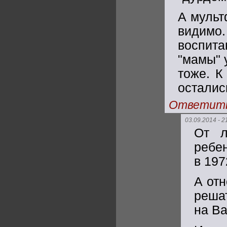
А мульт
видимо
воспита
"мамы" 
тоже. К
осталис
Ответит
03.09.2014 - 2
От л
ребен
в 1972
А от
реша
на Ва