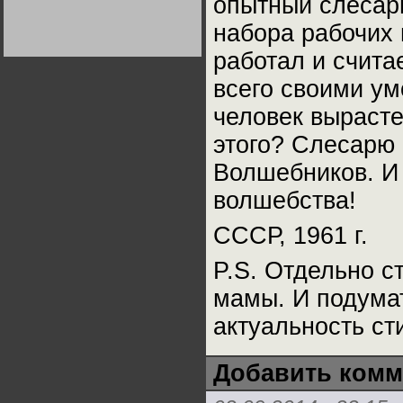
опытный слесарь
Германии:
парламентская
набора рабочих 
демократия или
диктатура
пролетариата?
работал и счита
Деятельность
Хрущёва в 50-е годы.
Владимир Соловейчик
всего своими ум
человек вырасте
Какова цена победы
СССР в Великой
этого? Слесарю
Отечественной? Олег
Двуреченский о
потерянной
Волшебников. И 
революционности
волшебства!
СССР, 1961 г.
P.S. Отдельно с
мамы. И подумат
актуальность ст
Добавить комм