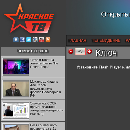
Открытый
ГЛАВНАЯ
ТЕЛЕВИДЕНИЕ
Р
Ключ
НОВОЕ СЕГОДНЯ
+9
"Утро в тебе" на
эгалите-фесте "Не
Пряча Лица"
Установите Flash Player
и/ил
Мохаммед Фидель
Али Селем,
представитель
фронта Полисарио в
РФ
Экономика СССР
времен «застоя»:
жажда планомерности
(часть 2)
Рост социального
неравенства в 21