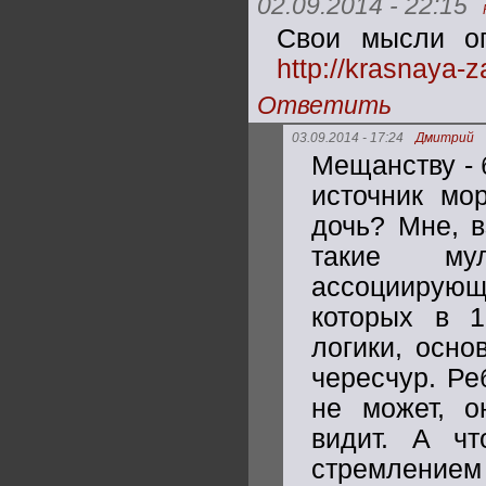
02.09.2014 - 22:15
Свои мысли оп
http://krasnaya-
Ответить
03.09.2014 - 17:24
Дмитрий
Мещанству - 
источник мо
дочь? Мне, в
такие му
ассоциирующ
которых в 1
логики, осно
чересчур. Ре
не может, о
видит. А ч
стремление