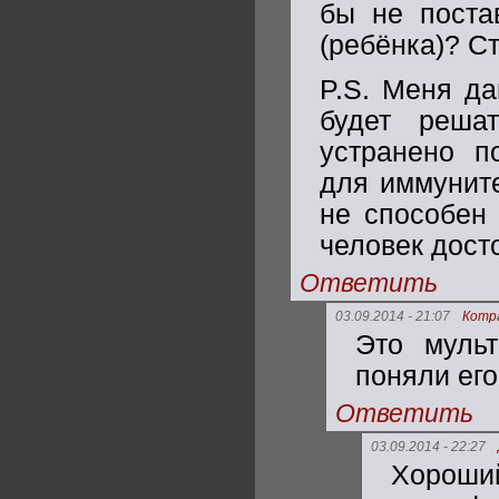
бы не постав
(ребёнка)? С
P.S. Меня да
будет решат
устранено п
для иммуните
не способен 
человек досто
Ответить
03.09.2014 - 21:07
Котр
Это муль
поняли его
Ответить
03.09.2014 - 22:27
Хороший