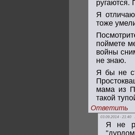
ругаются. 
Я отличаю
тоже умели
Посмотри
поймете м
войны сним
не знаю.
Я бы не с
Простокваш
мама из П
такой тупо
Ответить
03.09.2014 - 21:40
Я не р
"дурдом"