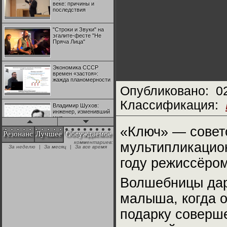
веке: причины и
последствия
"Строки и Звуки" на
эгалите-фесте "Не
Пряча Лица"
Экономика СССР
времен «застоя»:
жажда планомерности
Опубликовано:
0
Классификация:
Владимир Шухов:
инженер, изменивший
мир
«Ключ» — совет
Резонанс
Лучшее
Обсуждаемое
комментариев:
мультипликацио
"Аркадий Коц" на
За неделю
|
За месяц
|
За все время
эгалите-фесте "Не
Пряча Лица"
году режиссёро
Волшебницы даря
Контрапункты
глобализации:
геополитэкономическ
малыша, когда о
ий анализ
подарку соверш
100 лет Ноябрьской
революции в