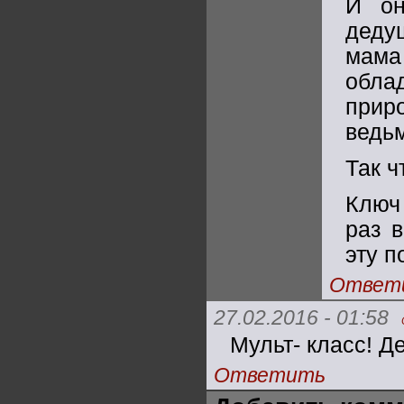
И он
деду
мама
обла
прир
ведьм
Так ч
Ключ
раз 
эту п
Ответ
27.02.2016 - 01:58
Мульт- класс! Д
Ответить