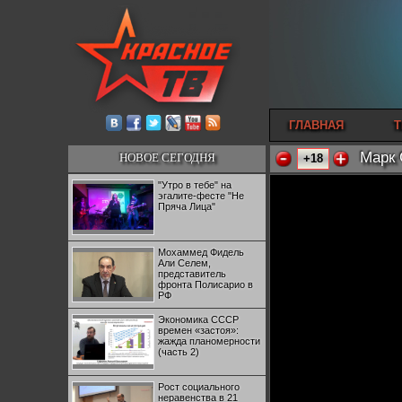
ГЛАВНАЯ
Т
Марк 
НОВОЕ СЕГОДНЯ
+18
"Утро в тебе" на
эгалите-фесте "Не
Пряча Лица"
Мохаммед Фидель
Али Селем,
представитель
фронта Полисарио в
РФ
Экономика СССР
времен «застоя»:
жажда планомерности
(часть 2)
Рост социального
неравенства в 21