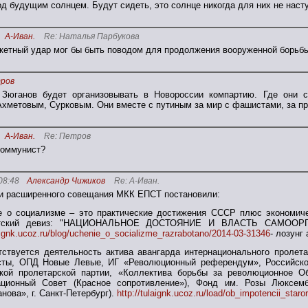
д будущим солнцем. Будут сидеть, это солнце никогда для них не насту
А-Иван.
Re: Наталья Парбукова
акетный удар мог бы быть поводом для продолжения вооруженной борьбы
ров
Зюганов будет организовывать в Новороссии компартию. Где они с
Ахметовым, Сурковым. Они вместе с путиным за мир с фашистами, за пр
А-Иван.
Re: Петров
коммунист?
08:48
Александр Чижиков
Re: А-Иван.
и расширенного совещания МКК ЕПСТ постановили:
е о социализме – это практические достижения СССР плюс экономиче
стский девиз: "НАЦИОНАЛЬНОЕ ДОСТОЯНИЕ И ВЛАСТЬ САМОО
laignk.ucoz.ru/blog/uchenie_o_socializme_razrabotano/2014-03-31346
- лозунг
тствуется деятельность актива авангарда интернационального пролета
сты, ОПД Новые Левые, ИГ «Революционный референдум», Российское
ткой пролетарской партии, «Коллектива борьбы за революционное О
ационный Совет (Красное сопротивление»), Фонд им. Розы Люксембу
нова», г. Санкт-Петербург).
http://tulaignk.ucoz.ru/load/ob_impotencii_sta