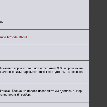
ет.
asnoe.tv/node/18793
0% наглых воров управляют остальным 90% в грош их не
значенных ими паразитов того кто сядет им на шею на
Феникс. Только не просто позволяют им сделать выбор,
венно верный" выбор.