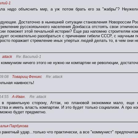
илий-1
ла надо объяснить мир, а уж потом брать его за "жабры"? Неужели
едующее. Достаточно в нынешней ситуации становления Новороссии Ро
стремление русскоязычного населения Донбасса отстоять свои этничес
сии поможет этой печальной истории? Еще раз напомню строителям ком
едует основательно разобраться с причинами гибели СССР, с научным п
росто поражает стремление иных упертых людей делать то, в чем они н
attack
Re: Василий-1
 коммунизм ничего этого не нужно ни компартии не революции, достаточ
09:08
Товарищ Феникс
Re: attack
ильная наивность!
14:55
А-Иван.
Re: attack
 в правильную сторону, Аттак, но плановой экономики мало, еще н
ства и иметь власть компартии. И это будет только социализм. А про к
 можно будет предметно.
алья Парбукова
 ракетный удар...только что практически, а все "коммунист" предпочита