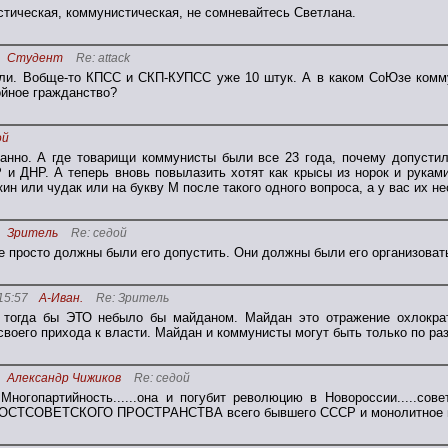
тическая, коммунистическая, не сомневайтесь Светлана.
Студент
Re: attack
ли. Вобще-то КПСС и СКП-КУПСС уже 10 штук. А в каком СоЮзе комму
ойное гражданство?
ой
ранно. А где товарищи коммунисты были все 23 года, почему допусти
 и ДНР. А теперь вновь повылазить хотят как крысы из норок и рукам
кин или чудак или на букву М после такого одного вопроса, а у вас их н
Зритель
Re: седой
 просто должны были его допустить. Они должны были его организовать
15:57
А-Иван.
Re: Зритель
, тогда бы ЭТО небыло бы майданом. Майдан это отражение охлокра
своего прихода к власти. Майдан и коммунисты могут быть только по раз
Александр Чижиков
Re: седой
Многопартийность......она и погубит революцию в Новороссии.....сов
ОСТСОВЕТСКОГО ПРОСТРАНСТВА всего бывшего СССР и монолитное поли