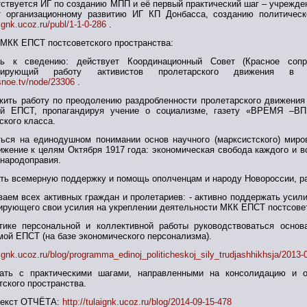
тствуется ИГ по созданию МПП и её первый практический шаг – учрежд
т организационному развитию ИГ КП Донбасса, созданию политическ
aignk.ucoz.ru/publ/1-1-0-286
.
 МКК ЕПСТ постсоветского пространства:
ть к сведению: действует Координационный Совет (Красное сопр
идирующий работу активистов пролетарского движения в со
asnoe.tv/node/23306
.
жить работу по преодолению раздробленности пролетарского движения 
ий ЕПСТ, пропагандируя учение о социализме, газету «ВРЕМЯ –ВПЕ
ского класса.
ться на единодушном понимании основ научного (марксистского) миро
ижение к целям Октября 1917 года: экономическая свобода каждого и в
 народоправия.
ать всемерную поддержку и помощь ополченцам и народу Новороссии, р
ваем всех активных граждан и пролетариев: - активно поддержать усил
ирующего свои усилия на укреплении деятельности МКК ЕПСТ постсовет
тике персональной и коллективной работы руководствоваться основ
ой ЕПСТ (на базе экономического персонализма).
laignk.ucoz.ru/blog/programma_edinoj_politicheskoj_sily_trudjashhikhsja/2013-
пать с практическими шагами, направленными на консолидацию и 
тского пространства.
текст ОТЧЁТА:
http://tulaignk.ucoz.ru/blog/2014-09-15-478