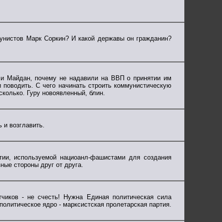
нистов Марк Соркин? И какой державы он гражданин?
ли Майдан, почему не надавили на ВВП о принятии им
и поводить. С чего начинать строить коммунистическую
есколько. Гуру новоявленный, блин.
 и возглавить.
тии, используемой нациоанл-фашистами для создания
ные стороны друг от друга.
етчиков - не счесть! Нужна Единая политическая сила
тическое ядро - марксистская пролетарская партия.