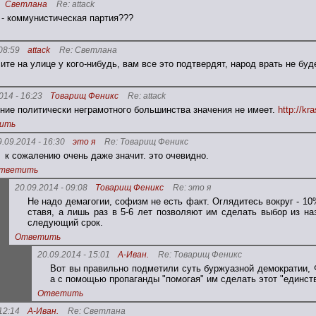
Светлана
Re: attack
- коммунистическая партия???
08:59
attack
Re: Светлана
ите на улице у кого-нибудь, вам все это подтвердят, народ врать не буд
014 - 16:23
Товарищ Феникс
Re: attack
ние политически неграмотного большинства значения не имеет.
http://kr
ить
9.09.2014 - 16:30
это я
Re: Товарищ Феникс
к сожалению очень даже значит. это очевидно.
тветить
20.09.2014 - 09:08
Товарищ Феникс
Re: это я
Не надо демагогии, софизм не есть факт. Оглядитесь вокруг - 1
ставя, а лишь раз в 5-6 лет позволяют им сделать выбор из на
следующий срок.
Ответить
20.09.2014 - 15:01
А-Иван.
Re: Товарищ Феникс
Вот вы правильно подметили суть буржуазной демократии, 
а с помощью пропаганды "помогая" им сделать этот "единст
Ответить
12:14
А-Иван.
Re: Светлана