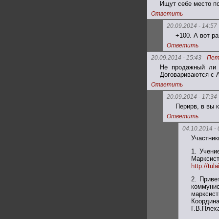
Ищут себе место по
Ответить
20.09.2014 - 14:57
+100. А вот р
Ответить
20.09.2014 - 15:43
Пет
Не продажный ли 
Договариваются с 
Ответить
20.09.2014 - 17:34
Перирв, в вы 
Ответить
04.10.2014 - 
Участник
1. Учени
Маркси
http://tu
2. Приве
коммуни
марксис
Координ
Г.В.Плеха