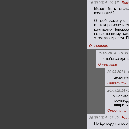
19.09.2014 - 01:17
Вас
Может быть, снача
компартий?
От себя замечу сл
в этом регионе и 
компартия Новорос
по-настоящему, сл
этом разобрался. П
Ответить
19.09.2014 - 15:06
чтобы создать
Ответить
20.09.2014 - 
Какая ум
Ответить
20.09.2014 - 
Мыслите
производ
говорить
Ответить
20.09.2014 - 13:49
Нат
По Донецку нанесен