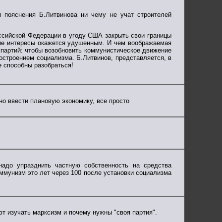
 пояснения Б.Литвинова ни чему не учат строителей
ссийской Федерации в угоду США закрыть свои границы
кие интересы окажется удушенным. И чем воображаемая
партий: чтобы возобновить коммунистическое движение
остроением социализма. Б.Литвинов, представляется, в
е способны разобраться!
но ввести плановую экономику, все просто
адо упразднить частную собственность на средства
оммунизм это лет через 100 после установки социализма
ют изучать марксизм и почему нужны "своя партия".