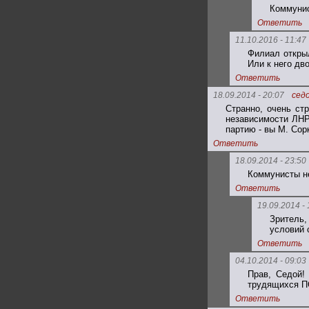
Коммунис
Ответить
11.10.2016 - 11:47
Филиал откры
Или к него дв
Ответить
18.09.2014 - 20:07
сед
Странно, очень ст
независимости ЛНР
партию - вы М. Сор
Ответить
18.09.2014 - 23:50
Коммунисты не
Ответить
19.09.2014 - 
Зритель
условий 
Ответить
04.10.2014 - 09:03
Прав, Седой! 
трудящихся П
Ответить