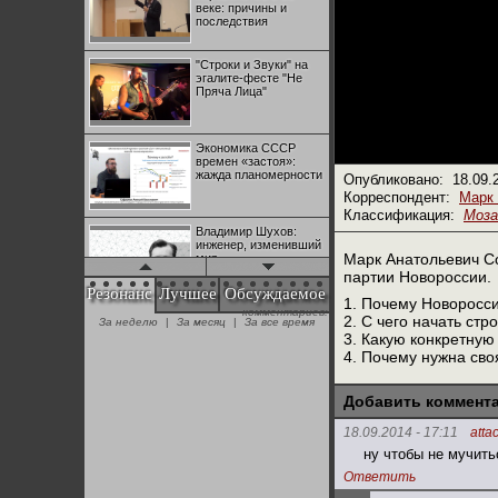
веке: причины и
последствия
"Строки и Звуки" на
эгалите-фесте "Не
Пряча Лица"
Экономика СССР
времен «застоя»:
жажда планомерности
Опубликовано:
18.09.
Корреспондент:
Марк
Классификация:
Моза
Владимир Шухов:
инженер, изменивший
Марк Анатольевич Со
мир
партии Новороссии.
Резонанс
Лучшее
Обсуждаемое
1. Почему Новоросс
"Аркадий Коц" на
2. С чего начать ст
эгалите-фесте "Не
+28
3. Какую конкретную
Пряча Лица"
4. Почему нужна сво
Контрапункты
Добавить коммент
глобализации:
№1 | Красная жара | Попов vs
№1 | Красная жара | Попов vs
геополитэкономическ
Биец
Биец
18.09.2014 - 17:11
atta
ий анализ
ну чтобы не мучить
+25
Ответить
100 лет Ноябрьской
революции в