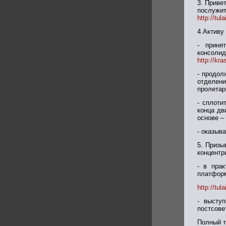
3. Приве
послужи
http://tul
4.Активу
- приня
консол
http://kr
- продол
отделен
пролетар
- сплоти
конца дв
основе –
- оказыв
5. Призы
концентр
- в прак
платформ
http://tu
- высту
постсове
Полный 