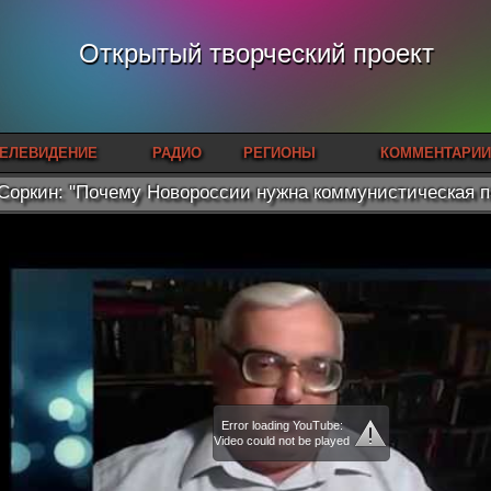
Открытый творческий проект
ЕЛЕВИДЕНИЕ
РАДИО
РЕГИОНЫ
КОММЕНТАРИИ
Соркин: "Почему Новороссии нужна коммунистическая п
Error loading YouTube:
Video could not be played