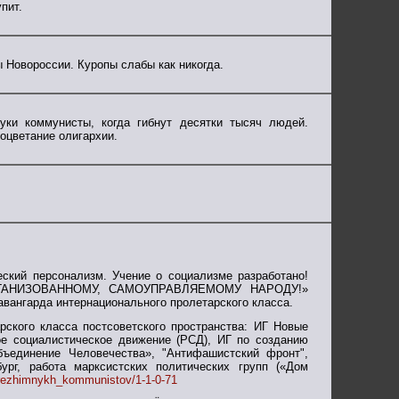
пит.
 Новороссии. Куропы слабы как никогда.
уки коммунисты, когда гибнут десятки тысяч людей.
оцветание олигархии.
ский персонализм. Учение о социализме разработано!
РГАНИЗОВАННОМУ, САМОУПРАВЛЯЕМОМУ НАРОДУ!»
 авангарда интернационального пролетарского класса.
рского класса постсоветского пространства: ИГ Новые
 социалистическое движение (РСД), ИГ по созданию
бъединение Человечества», "Антифашистский фронт",
рг, работа марксистских политических групп («Дом
rorezhimnykh_kommunistov/1-1-0-71