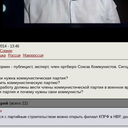
2014 - 13:46
 Соркин
ика
Россия
Новороссия
ркин - публицист, эксперт, член оргбюро Союза Коммунистов. Сего
ии нужна коммунистическая партия?
роить коммунистическую партию?
 работу должны вести члены коммунистической партии в военное 
я партия и почему нужны свои коммунисты?
арий
(всего 22)
ck
ся с партийным строительством можно открыть филиал КПРФ в НВР, дел