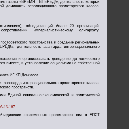
ение газеты «ВРЕМЯ – ВПЕРЁД!», деятельность которых
ой доминанты революционного пролетарского класса.
отивление»), объединяющий более 20 организаций,
противлении империалистическому олигархату.
постсоветского пространства и создание региональных
РЁД!», деятельность авангарда интернационального
воззрения и организовывать доведение до логического
сех вместе, и установление социализма на собственной
аботе ИГ КП Донбасса.
ия авангарда интернационального пролетарского класса,
ского пространств.
ами Единой социально-экономической и политической
06-16-187
объединение современных пролетарских сил в ЕПСТ