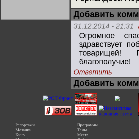
Германии:
парламентская
демократия или
Добавить комм
диктатура
пролетариата?
Деятельность
Хрущёва в 50-е годы.
31.12.2014 - 21:31
Владимир Соловейчик
Огромное спа
Какова цена победы
здравствует по
СССР в Великой
Отечественной? Олег
товарищей! 
Двуреченский о
потерянной
благополучие!
революционности
Ответить
Добавить комм
Репортажи
Программы
Мозаика
Темы
Кино
Места