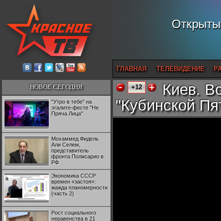
Открытый
ГЛАВНАЯ
ТЕЛЕВИДЕНИЕ
Р
Киев. В
НОВОЕ СЕГОДНЯ
+12
"Кубинской Пя
"Утро в тебе" на
эгалите-фесте "Не
Пряча Лица"
Мохаммед Фидель
Али Селем,
представитель
фронта Полисарио в
РФ
Экономика СССР
времен «застоя»:
жажда планомерности
(часть 2)
Рост социального
неравенства в 21