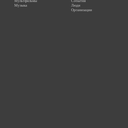
Мультфильмы
События
Музыка
Люди
Организации