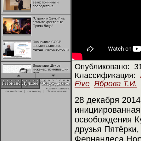
веке: причины и
последствия
"Строки и Звуки" на
эгалите-фесте "Не
Пряча Лица"
Экономика СССР
времен «застоя»:
жажда планомерности
Опубликовано:
3
Владимир Шухов:
инженер, изменивший
мир
Классификация:
Five
Яброва Т.И.
Резонанс
Лучшее
Обсуждаемое
комментариев:
"Аркадий Коц" на
За неделю
|
За месяц
|
За все время
эгалите-фесте "Не
Пряча Лица"
28 декабря 2014
инициированная
Контрапункты
глобализации:
освобождения Ку
геополитэкономическ
ий анализ
друзья Пятёрки,
100 лет Ноябрьской
Фернандеса Нор
революции в