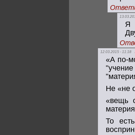
Ответ
13.03.20
Я 
Дв
Отв
12.03.2015 - 11:18
«А по-м
"учени
"матери
Не «не 
«вещь с
материя
То есть
воспри