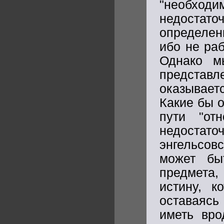
"необходи
недостато
определен
ибо не ра
Однако м
представл
оказывает
Какие бы 
пути "от
недостат
энгельсов
может бы
предмета
истину, к
оставаясь
иметь вро