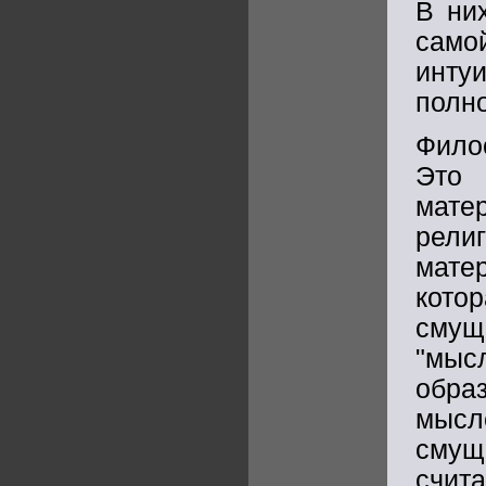
В ни
само
инту
полно
Фило
Это
мате
рели
мате
котор
смущ
"мы
обра
мысл
смуща
счит