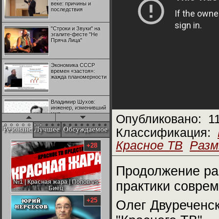
веке: причины и
последствия
"Строки и Звуки" на
эгалите-фесте "Не
Пряча Лица"
Экономика СССР
времен «застоя»:
жажда планомерности
Владимир Шухов:
инженер, изменивший
мир
Опубликовано:
1
Резонанс
Лучшее
Обсуждаемое
Классификация:
"Аркадий Коц" на
Красное ТВ
Разм
эгалите-фесте "Не
+28
Пряча Лица"
Продолжение раз
Контрапункты
глобализации:
№1 | Красная жара | Попов vs
№1 | Красная жара | Попов vs
практики соврем
геополитэкономическ
Биец
Биец
ий анализ
+25
Олег Двуреченс
100 лет Ноябрьской
революции в