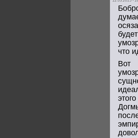
12.03.2015 - 1
Бобро
дума
осяз
буд
умозр
что и
Вот
умоз
сущн
идеа
этог
Догм
посл
эмпи
дово