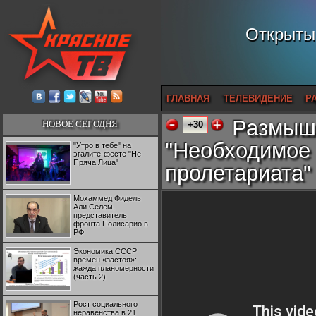
Открытый
ГЛАВНАЯ
ТЕЛЕВИДЕНИЕ
Р
Размышл
НОВОЕ СЕГОДНЯ
+30
"Необходимое 
"Утро в тебе" на
эгалите-фесте "Не
Пряча Лица"
пролетариата"
Мохаммед Фидель
Али Селем,
представитель
фронта Полисарио в
РФ
Экономика СССР
времен «застоя»:
жажда планомерности
(часть 2)
Рост социального
неравенства в 21