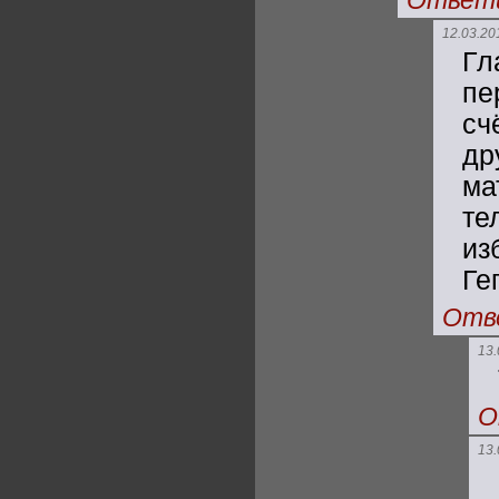
Ответ
12.03.20
Гл
пе
сч
др
ма
те
из
Ге
Отв
13.
О
13.