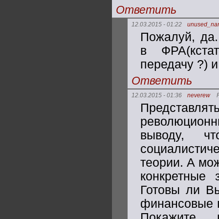
Ответить
12.03.2015 - 01:22
unused_na
Пожалуй, да
в ФРА(кста
передачу ?) и
Ответить
12.03.2015 - 01:36
neverew
Представл
революцион
выводу, чт
социалисти
теории. А мо
конкретные 
Готовы ли Вы
финансовые п
Покажите,