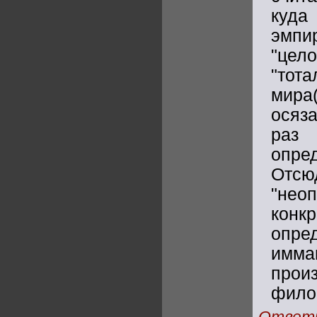
куда
эмпи
"цело
"то
мира
осяза
раз 
опре
Отсю
"не
конк
опр
имма
прои
фило