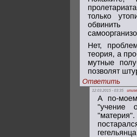
пролетариат
только утоп
обвинит
самоорганизо
Нет, пробле
теория, а про
мутные полу
позволят шту
Ответить
12.03.2015 - 03:35
unus
А по-мое
"учение 
"материя
постарался
гегельянца