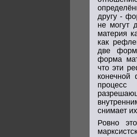
определённ
другу - фо
не могут д
материя к
как рефле
две форм
форма мат
что эти р
конечной 
процесс 
разреша
внутренни
снимает их
Ровно эт
марксист