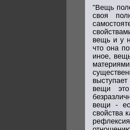
"Вещь пол
своя пол
самостоят
свойствам
вещь и у н
что она по
иное, вещь
материя
существен
выступает
вещи это
безразли
вещи - е
свойства 
рефлекси
отношени