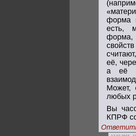
(наприм
«матер
форма 
есть, 
форма, 
свойств
считают
её, чере
а её а
взаимод
Может, 
любых 
Вы час
КПРФ со
Ответит