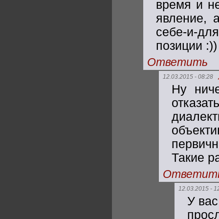
время и н
явление, а
себе-и-для
позиции :)
Ответить
12.03.2015 - 08:28
Ну ниче
отказат
диале
объекти
первич
Такие р
Ответит
12.03.2015 - 1
У ва
прос