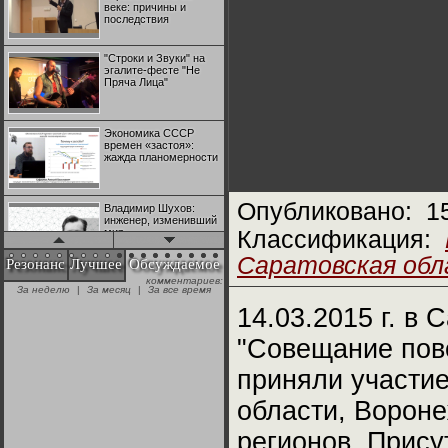
веке: причины и
последствия
"Строки и Звуки" на
эгалите-фесте "Не
Пряча Лица"
Экономика СССР
времен «застоя»:
жажда планомерности
Опубликовано:
1
Владимир Шухов:
инженер, изменивший
мир
Классификация:
Саратовская об
Резонанс
Лучшее
Обсуждаемое
комментариев:
"Аркадий Коц" на
За неделю
|
За месяц
|
За все время
эгалите-фесте "Не
Пряча Лица"
14.03.2015 г. в
"Совещание пов
Контрапункты
глобализации:
приняли участие
геополитэкономическ
ий анализ
области, Вороне
100 лет Ноябрьской
регионов. Прис
революции в