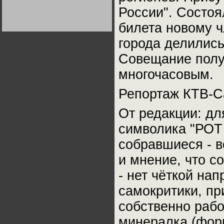
Германии:
России". Состоя
парламентская
демократия или
диктатура
билета новому ч
пролетариата?
Деятельность
Хрущёва в 50-е годы.
города делились
Владимир Соловейчик
Совещание полу
Какова цена победы
многочасовым.
СССР в Великой
Отечественной? Олег
Двуреченский о
Репортаж КТВ-С
потерянной
революционности
От редакции: д
символика "РОТ 
собравшиеся - в
и мнение, что 
- нет чёткой на
самокритики, пр
собственно рабо
минералка (фор