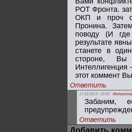
Вами конфликте
РОТ Фронта. зат
ОКП и проч оп
Пронина. Зате
поводу (И гд
результате явны
станете в оди
стороне, Вы
Интеллигенция –
этот коммент Вы
Ответить
17.03.2015 - 15:43
Модерато
Забаним, е
предупрежде
Ответить
Добавить комм