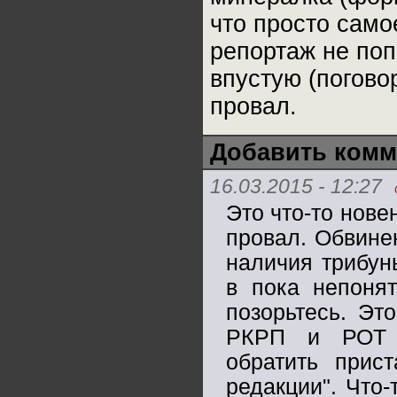
что просто само
репортаж не по
впустую (погово
провал.
Добавить комм
16.03.2015 - 12:27
Это что-то нове
провал. Обвине
наличия трибун
в пока непоня
позорьтесь. Эт
РКРП и РОТ ф
обратить прис
редакции". Что-