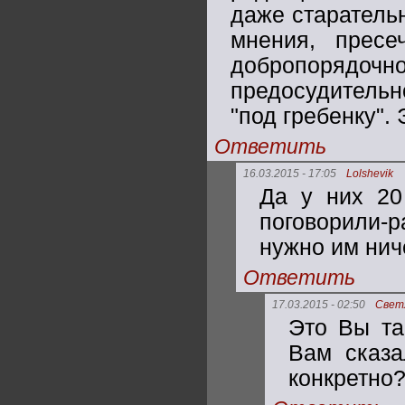
даже старатель
мнения, пресе
добропорядо
предосудительно
"под гребенку".
Ответить
16.03.2015 - 17:05
Lolshevik
Да у них 20
поговорили-р
нужно им нич
Ответить
17.03.2015 - 02:50
Свет
Это Вы та
Вам сказа
конкретно