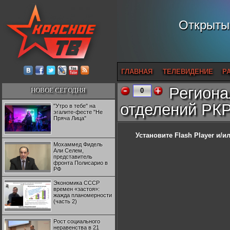
Открытый
ГЛАВНАЯ
ТЕЛЕВИДЕНИЕ
Р
Региона
НОВОЕ СЕГОДНЯ
0
отделений РК
"Утро в тебе" на
эгалите-фесте "Не
Пряча Лица"
Установите Flash Player
и/ил
Мохаммед Фидель
Али Селем,
представитель
фронта Полисарио в
РФ
Экономика СССР
времен «застоя»:
жажда планомерности
(часть 2)
Рост социального
неравенства в 21