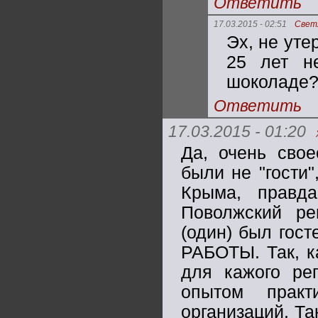
Ответить
17.03.2015 - 02:51
Свет
Эх, не уте
25 лет н
шоколаде
Ответить
17.03.2015 - 01:20
Да, очень свое
были не "гости
Крыма, правд
Поволжский ре
(один) был гос
РАБОТЫ. Так, к
для кажого рег
опытом практ
организаций. Та