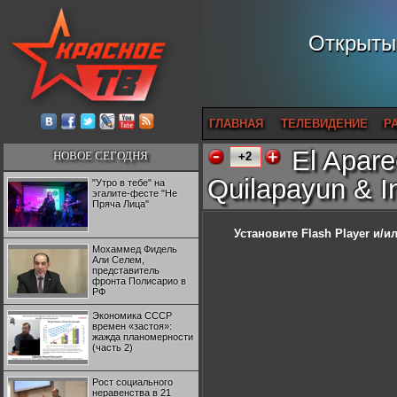
Открытый
ГЛАВНАЯ
ТЕЛЕВИДЕНИЕ
Р
El Apar
НОВОЕ СЕГОДНЯ
+2
Quilapayun & Int
"Утро в тебе" на
эгалите-фесте "Не
Пряча Лица"
Установите Flash Player
и/ил
Мохаммед Фидель
Али Селем,
представитель
фронта Полисарио в
РФ
Экономика СССР
времен «застоя»:
жажда планомерности
(часть 2)
Рост социального
неравенства в 21