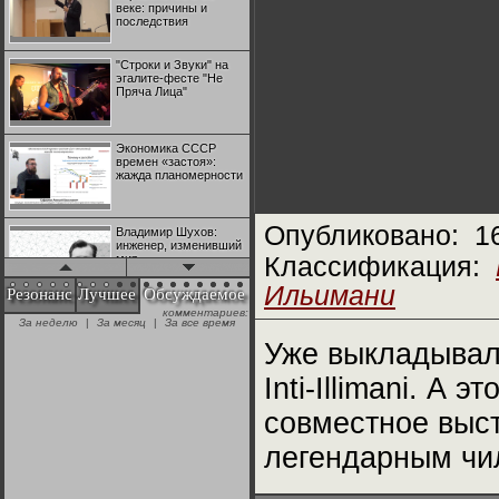
веке: причины и
последствия
"Строки и Звуки" на
эгалите-фесте "Не
Пряча Лица"
Экономика СССР
времен «застоя»:
жажда планомерности
Опубликовано:
1
Владимир Шухов:
инженер, изменивший
мир
Классификация:
Ильимани
Резонанс
Лучшее
Обсуждаемое
комментариев:
"Аркадий Коц" на
За неделю
|
За месяц
|
За все время
эгалите-фесте "Не
Пряча Лица"
Уже выкладывал
Inti-Illimani. А
Контрапункты
глобализации:
совместное высту
геополитэкономическ
ий анализ
легендарным чи
100 лет Ноябрьской
революции в