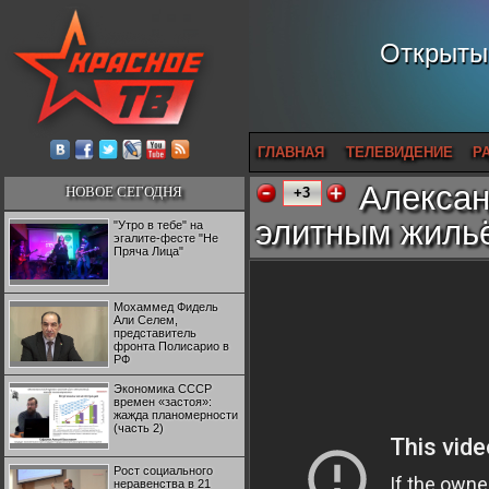
Открытый
ГЛАВНАЯ
ТЕЛЕВИДЕНИЕ
Р
Алексан
НОВОЕ СЕГОДНЯ
+3
элитным жильё
"Утро в тебе" на
эгалите-фесте "Не
Пряча Лица"
Мохаммед Фидель
Али Селем,
представитель
фронта Полисарио в
РФ
Экономика СССР
времен «застоя»:
жажда планомерности
(часть 2)
Рост социального
неравенства в 21