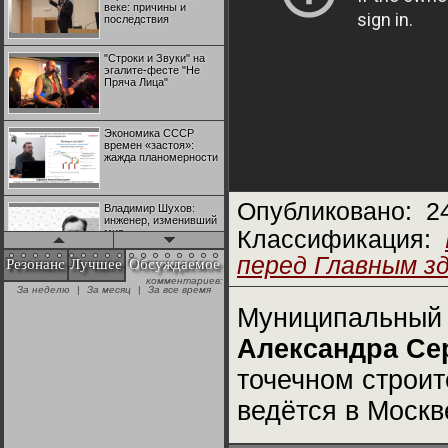
веке: причины и
последствия
"Строки и Звуки" на
эгалите-фесте "Не
Пряча Лица"
Экономика СССР
времен «застоя»:
жажда планомерности
Опубликовано:
2
Владимир Шухов:
инженер, изменивший
мир
Классификация:
перед Главным зд
Резонанс
Лучшее
Обсуждаемое
комментариев:
"Аркадий Коц" на
За неделю
|
За месяц
|
За все время
эгалите-фесте "Не
Пряча Лица"
Муниципальный 
Александра Се
Контрапункты
глобализации:
точечном строит
геополитэкономическ
ий анализ
ведётся в Москв
100 лет Ноябрьской
революции в