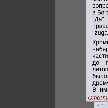
вопро
в Бог
"Да
прав
"zuga
Кром
набе
част
до п
лето
было
дрем
Вним
Ответ
23.07.20