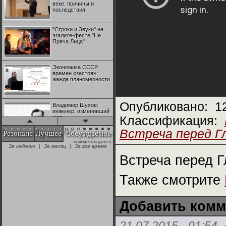
веке: причины и
последствия
"Строки и Звуки" на
эгалите-фесте "Не
Пряча Лица"
Экономика СССР
времен «застоя»:
жажда планомерности
Опубликовано:
1
Владимир Шухов:
инженер, изменивший
мир
Классификация:
Встреча перед Гл
Резонанс
Лучшее
Обсуждаемое
комментариев:
"Аркадий Коц" на
За неделю
|
За месяц
|
За все время
эгалите-фесте "Не
Пряча Лица"
Встреча перед Г
Также смотрите
Контрапункты
глобализации:
геополитэкономическ
ий анализ
Добавить комм
100 лет Ноябрьской
21.07.2015 - 01:54
революции в