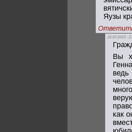
вятичс
Яузы кр
Ответит
22.07.2015 - 2
Гражд
Вы х
Генн
ведь
чело
мног
веру
прав
как о
вмес
юбил