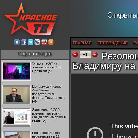
Открытый
ГЛАВНАЯ
ТЕЛЕВИДЕНИЕ
Р
Резолюц
НОВОЕ СЕГОДНЯ
+1
Владимиру на 
"Утро в тебе" на
эгалите-фесте "Не
Пряча Лица"
Мохаммед Фидель
Али Селем,
представитель
фронта Полисарио в
РФ
Экономика СССР
времен «застоя»:
жажда планомерности
(часть 2)
Рост социального
неравенства в 21