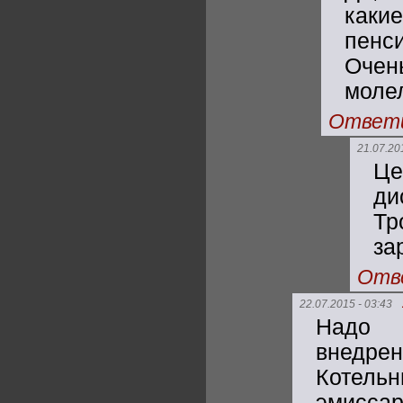
как
пенс
Очен
моле
Ответ
21.07.20
Це
ди
Тр
за
Отв
22.07.2015 - 03:43
Надо 
внедр
Котель
эмиссар