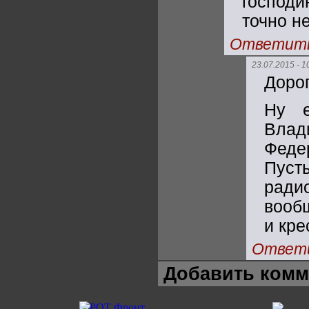
господи
точно не
Ответит
23.07.2015 - 1
Дорог
Ну е
Влади
Феде
Пусть
ради
вооб
и кре
Ответ
Добавить комм