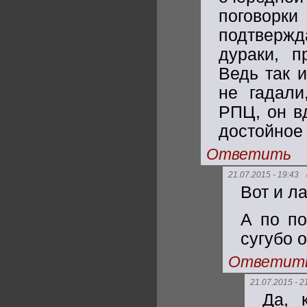
поговор
подтверж
дураки, п
Ведь так 
не гадали
РПЦ, он в
достойное 
Ответить
21.07.2015 - 19:43
Вот и л
А по по
сугубо 
Ответит
21.07.2015 - 2
Да, 