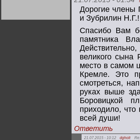
Германии:
парламентская
Дорогие члены 
демократия или
диктатура
и Зубрилин Н.Г.!
пролетариата?
Деятельность
Хрущёва в 50-е годы.
Владимир Соловейчик
Спасибо Вам б
памятника Вл
Какова цена победы
Действительно, 
СССР в Великой
Отечественной? Олег
Двуреченский о
великого сына 
потерянной
революционности
место в самом 
Кремле. Это п
смотреться, на
руках выше зда
Боровицкой п
приходило, что 
всей души!
Ответить
21.07.2015 - 10:12
dgholt
Re