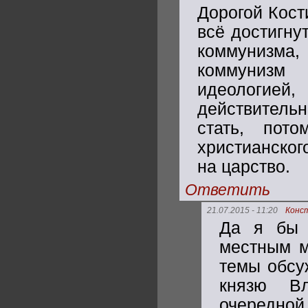
Дорогой Кости
всё достигну
коммунизма,
коммунизм
идеологие
действитель
стать, пот
христианског
на царство.
Ответить
21.07.2015 - 11:20
Конс
Да я бы 
местным м
темы обсу
князю В
очередно