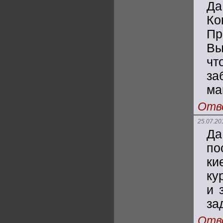
Да
Ко
Пр
Вы
ч
за
ма
Отв
25.07.20
Да
по
ки
ку
и 
за
Отв