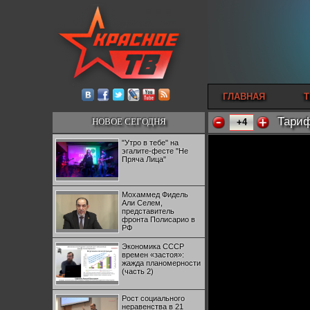
ГЛАВНАЯ
Т
Тариф
НОВОЕ СЕГОДНЯ
+4
"Утро в тебе" на
эгалите-фесте "Не
Пряча Лица"
Мохаммед Фидель
Али Селем,
представитель
фронта Полисарио в
РФ
Экономика СССР
времен «застоя»:
жажда планомерности
(часть 2)
Рост социального
неравенства в 21