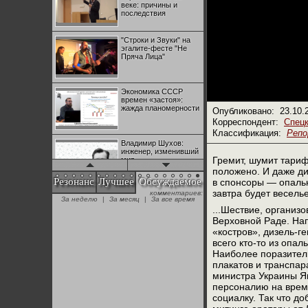
веке: причины и
последствия
"Строки и Звуки" на
эгалите-фесте "Не
Пряча Лица"
Экономика СССР
времен «застоя»:
жажда планомерности
Опубликовано:
23.10.
Корреспондент:
Спецк
Классификация:
Реп
Владимир Шухов:
инженер, изменивший
Гремит, шумит тариф
мир
положено. И даже д
Резонанс
Лучшее
Обсуждаемое
в спонсоры — опальн
завтра будет весель
комментариев:
"Аркадий Коц" на
За неделю
|
За месяц
|
За все время
эгалите-фесте "Не
...Шествие, организ
Пряча Лица"
Верховной Раде. Нап
«костров», дизель-г
всего кто-то из опа
Контрапункты
Наиболее поразител
глобализации:
геополитэкономическ
плакатов и транспар
ий анализ
министра Украины Яц
персоналию на время
социалку. Так что д
100 лет Ноябрьской
революции в