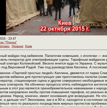
2015 - 23:47
ор "Птичка"
ортажи
Украина
Киев
ный майдан под кабмином. Палаточки новенькие, с иголочки — знач
изель-генератор для электрификации сцены. Тарифным майданом 
ый олигарх Коломойский. Весело мчится куда-то Украина. С музычк
е под Верховной Радой. Уже под руководством Каплина. А послезавт
ованное «Партией простых людей» Каплина, движется от парка Сла
ротив кабмина для протестующих уже приготовлены палатки (новень
енератор, стационарная сцена и другие совершенно необходимые ве
льных олигархов. На обочинах процесса опять наблюдаются англого
ьным в этот раз является пренебрежительное невнимание к наро
антов направлено якобы против повышения тарифов, но реально в
енюка. Народ, конечно, имеет основания для возмущения. Но что-
, а дальше что? Экономика, как и в 90-е, находится в состоянии св
обиться чего-то реального посредством мирных протестов проблема