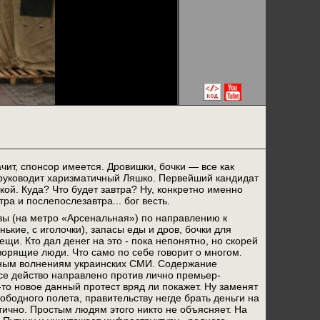
ит, спонсор имеется. Дровишки, бочки — все как
руководит харизматичный Ляшко. Первейший кандидат
ой. Куда? Что будет завтра? Ну, конкретно именно
ра и послепослезавтра... бог весть.
вы (на метро «Арсенальная») по направлению к
кие, с иголочки), запасы еды и дров, бочки для
щи. Кто дал денег на это - пока непонятно, но скорей
ворящие люди. Что само по себе говорит о многом.
дным волнениям украинских СМИ. Содержание
се действо направлено против лично премьер-
то новое данный протест вряд ли покажет. Ну заменят
ободного полета, правительству негде брать деньги на
тично. Простым людям этого никто не объясняет. На