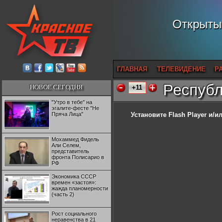
Открытый
ГЛАВНАЯ
ТЕЛЕВИДЕНИЕ
Р
Республ
НОВОЕ СЕГОДНЯ
+11
"Утро в тебе" на
эгалите-фесте "Не
Пряча Лица"
Установите Flash Player
и/ил
Мохаммед Фидель
Али Селем,
представитель
фронта Полисарио в
РФ
Экономика СССР
времен «застоя»:
жажда планомерности
(часть 2)
Рост социального
неравенства в 21