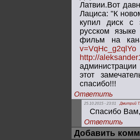
Латвии.Вот дав
Лациса: "К новом
купил диск с
русском языке 
фильм на ка
v=VqHc_g2qlYo
http://aleksande
администрации 
этот замечате
спасибо!!!
Ответить
25.10.2015 - 23:01
Дмитрий Т
Спасибо Вам
Ответить
Добавить комм