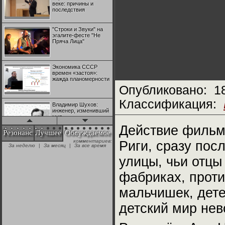
веке: причины и
последствия
"Строки и Звуки" на
эгалите-фесте "Не
Пряча Лица"
Экономика СССР
времен «застоя»:
жажда планомерности
Опубликовано:
1
Классификация:
Владимир Шухов:
инженер, изменивший
мир
Действие фильм
Резонанс
Лучшее
Обсуждаемое
комментариев:
Риги, сразу пос
"Аркадий Коц" на
За неделю
|
За месяц
|
За все время
эгалите-фесте "Не
Пряча Лица"
улицы, чьи отцы
фабриках, прот
Контрапункты
глобализации:
мальчишек, дете
геополитэкономическ
ий анализ
детский мир нев
100 лет Ноябрьской
революции в