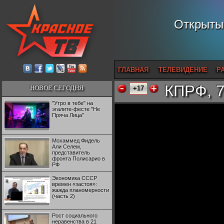
Открытый
ГЛАВНАЯ
ТЕЛЕВИДЕНИЕ
Р
КПРФ, 7
НОВОЕ СЕГОДНЯ
+17
"Утро в тебе" на
эгалите-фесте "Не
Пряча Лица"
Мохаммед Фидель
Али Селем,
представитель
фронта Полисарио в
РФ
Экономика СССР
времен «застоя»:
жажда планомерности
(часть 2)
Рост социального
неравенства в 21