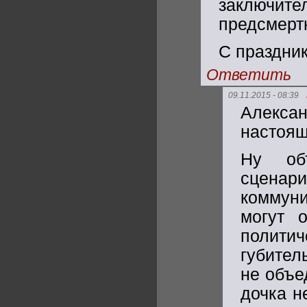
заключите
предсмертн
С праздни
Ответить
09.11.2015 - 08:39
Алексан
настоящ
Ну объ
сценар
коммуни
могут 
полити
губител
не объе
дочка н