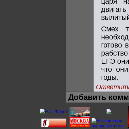
царя н
двигать
вылитый
Смех т
необхо
готово 
рабство
ЕГЭ они
что они
годы.
Ответит
Добавить комм