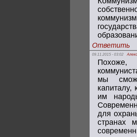
Коммунизм
собствен
коммуниз
государст
образован
Ответить
09.11.2015 - 03:02
Алек
Похоже,
коммунист
мы сможе
капиталу,
им народ
Современн
для охран
странах м
соврем