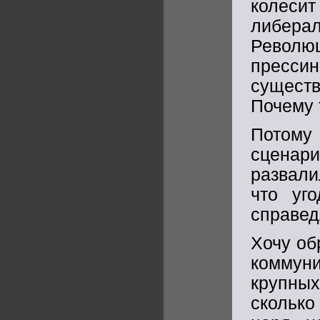
колесит
либерал
Револю
пресси
существ
Почему 
Потому
сценар
развали
что уг
справед
Хочу об
коммуни
крупны
сколько