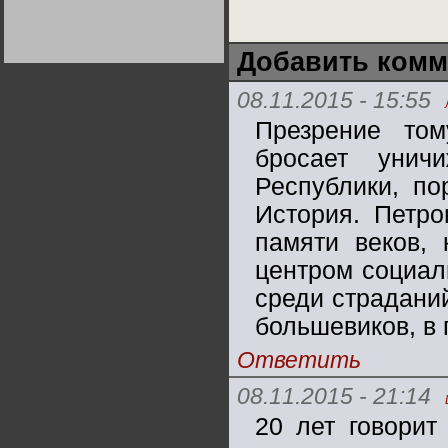
Германии:
парламентская
демократия или
диктатура
Добавить комм
пролетариата?
Деятельность
Хрущёва в 50-е годы.
Владимир Соловейчик
08.11.2015 - 15:55
Презрение то
Какова цена победы
СССР в Великой
бросает унич
Отечественной? Олег
Двуреченский о
Республики, по
потерянной
революционности
История. Петро
памяти веков,
центром социал
среди страданий
большевиков, в 
Ответить
08.11.2015 - 21:14
20 лет говорит