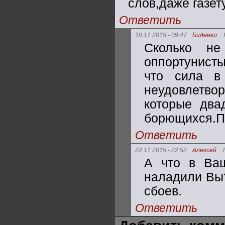
слов,даже газет
Ответить
10.11.2015 - 09:47
Биденко
Сколько не
оппортунисты
что сила в
неудовлетвор
которые два
борющихся.Пу
Ответить
22.11.2015 - 22:52
Алексей
А что в Ваш
наладили Вы?
сбоев.
Ответить