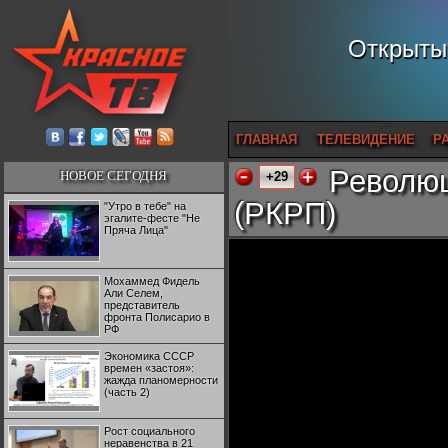
Открытый
ГЛАВНАЯ
ТЕЛЕВИДЕНИЕ
Р
Революц
НОВОЕ СЕГОДНЯ
+29
(РКРП)
"Утро в тебе" на
эгалите-фесте "Не
Пряча Лица"
Мохаммед Фидель
Али Селем,
представитель
фронта Полисарио в
РФ
Экономика СССР
времен «застоя»:
жажда планомерности
(часть 2)
Рост социального
неравенства в 21