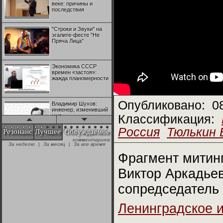
веке: причины и
последствия
"Строки и Звуки" на
эгалите-фесте "Не
Пряча Лица"
Экономика СССР
времен «застоя»:
жажда планомерности
Опубликовано:
0
Владимир Шухов:
инженер, изменивший
мир
Классификация:
Россия
Тюлькин 
Резонанс
Лучшее
Обсуждаемое
комментариев:
"Аркадий Коц" на
За неделю
|
За месяц
|
За все время
эгалите-фесте "Не
Пряча Лица"
Фрагмент митинг
Виктор Аркадье
Контрапункты
глобализации:
сопредседатель
геополитэкономическ
ий анализ
Ленинградское 
100 лет Ноябрьской
революции в