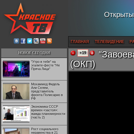
Открытый
ГЛАВНАЯ
ТЕЛЕВИДЕНИЕ
Р
"Завоев
НОВОЕ СЕГОДНЯ
+19
(ОКП)
"Утро в тебе" на
эгалите-фесте "Не
Пряча Лица"
Мохаммед Фидель
Али Селем,
представитель
фронта Полисарио в
РФ
Экономика СССР
времен «застоя»:
жажда планомерности
(часть 2)
Рост социального
неравенства в 21