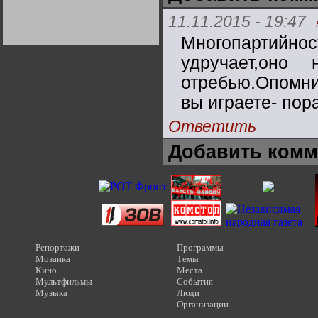
Германии:
парламентская
11.11.2015 - 19:47
демократия или
Не сгорайте до выборов
Не сгорайте до выборов
диктатура
Путина! Юрий Нерсесов
Путина! Юрий Нерсесов
Многопартий
пролетариата?
Деятельность
Хрущёва в 50-е годы.
удручает,он
Владимир Соловейчик
отребью.Опомни
Какова цена победы
вы играете- пор
СССР в Великой
Отечественной? Олег
Двуреченский о
Ответить
потерянной
революционности
Добавить комм
Репортажи
Программы
Мозаика
Темы
Кино
Места
Мультфильмы
События
Музыка
Люди
Организации