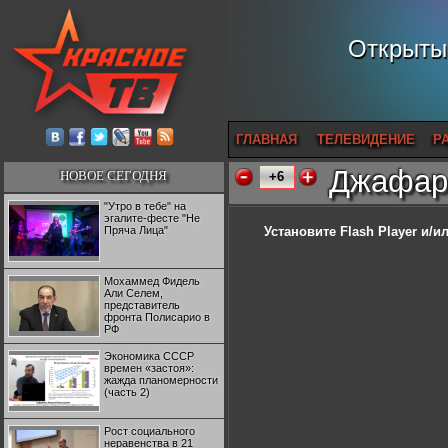
Открытый
ГЛАВНАЯ
ТЕЛЕВИДЕНИЕ
Р
Джафар
НОВОЕ СЕГОДНЯ
+6
"Утро в тебе" на
эгалите-фесте "Не
Пряча Лица"
Установите Flash Player
и/ил
Мохаммед Фидель
Али Селем,
представитель
фронта Полисарио в
РФ
Экономика СССР
времен «застоя»:
жажда планомерности
(часть 2)
Рост социального
неравенства в 21