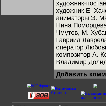
художник-поста
Германии:
парламентская
демократия или
xудожник Е. Хач
диктатура
пролетариата?
Деятельность
аниматоры Э. М
Хрущёва в 50-е годы.
Владимир Соловейчик
Нина Поморцева,
Чмутов, М. Хуба
Какова цена победы
СССР в Великой
Отечественной? Олег
Гавриил Лаврел
Двуреченский о
потерянной
оператор Любов
революционности
композитор А. К
Владимир Доли
Добавить комм