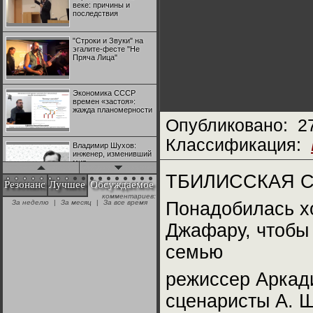
веке: причины и
последствия
"Строки и Звуки" на
эгалите-фесте "Не
Пряча Лица"
Экономика СССР
времен «застоя»:
жажда планомерности
Опубликовано:
2
Классификация:
Владимир Шухов:
инженер, изменивший
мир
ТБИЛИССКАЯ СТ
Резонанс
Лучшее
Обсуждаемое
комментариев:
"Аркадий Коц" на
За неделю
|
За месяц
|
За все время
Понадобилась х
эгалите-фесте "Не
Пряча Лица"
Джафару, чтобы
семью
Контрапункты
глобализации:
геополитэкономическ
режиссер Аркад
ий анализ
сценаристы А. 
100 лет Ноябрьской
революции в