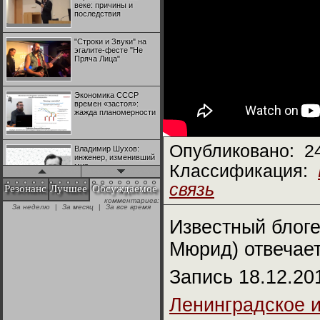
веке: причины и
последствия
"Строки и Звуки" на
эгалите-фесте "Не
Пряча Лица"
Экономика СССР
времен «застоя»:
жажда планомерности
Опубликовано:
2
Владимир Шухов:
инженер, изменивший
мир
Классификация:
связь
Резонанс
Лучшее
Обсуждаемое
комментариев:
"Аркадий Коц" на
За неделю
|
За месяц
|
За все время
эгалите-фесте "Не
Пряча Лица"
Известный блоге
Мюрид) отвечае
Контрапункты
глобализации:
Запись 18.12.20
геополитэкономическ
ий анализ
Ленинградское 
100 лет Ноябрьской
революции в