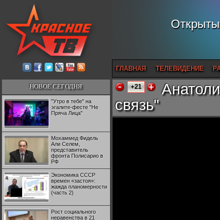
Открытый
ГЛАВНАЯ
ТЕЛЕВИДЕНИЕ
Р
Анатоли
НОВОЕ СЕГОДНЯ
+21
связь"
"Утро в тебе" на
эгалите-фесте "Не
Пряча Лица"
Мохаммед Фидель
Али Селем,
представитель
фронта Полисарио в
РФ
Экономика СССР
времен «застоя»:
жажда планомерности
(часть 2)
Рост социального
неравенства в 21