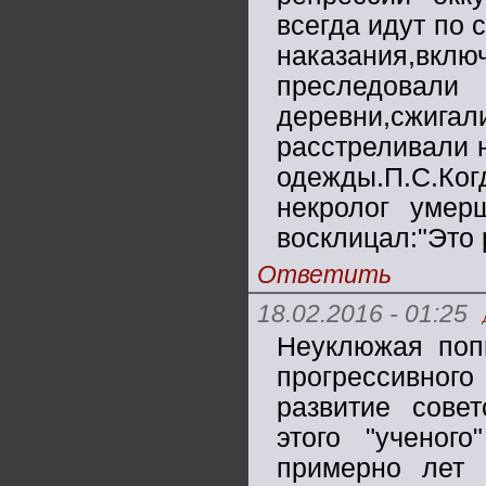
всегда идут по 
наказания,вклю
преследовали
деревни,сжи
расстреливали 
одежды.П.С.Ко
некролог умер
восклицал:"Это 
Ответить
18.02.2016 - 01:25
Неуклюжая попы
прогрессивног
развитие сове
этого "ученог
примерно лет 