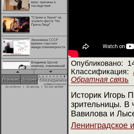
веке: причины и
последствия
"Строки и Звуки" на
эгалите-фесте "Не
Пряча Лица"
Экономика СССР
времен «застоя»:
жажда планомерности
Опубликовано:
1
Владимир Шухов:
инженер, изменивший
мир
Классификация:
Обратная связь
Резонанс
Лучшее
Обсуждаемое
комментариев:
"Аркадий Коц" на
За неделю
|
За месяц
|
За все время
эгалите-фесте "Не
Пряча Лица"
Историк Игорь П
зрительницы. В 
Контрапункты
глобализации:
Вавилова и Лыс
геополитэкономическ
ий анализ
Ленинградское 
100 лет Ноябрьской
революции в