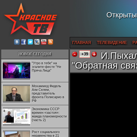
Открытый
ГЛАВНАЯ
ТЕЛЕВИДЕНИЕ
Р
И.Пыхал
НОВОЕ СЕГОДНЯ
+39
"Обратная свя
"Утро в тебе" на
эгалите-фесте "Не
Пряча Лица"
Мохаммед Фидель
Али Селем,
представитель
фронта Полисарио в
РФ
Экономика СССР
времен «застоя»:
жажда планомерности
(часть 2)
Рост социального
неравенства в 21