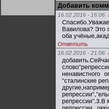
Германии:
Добавить комм
парламентская
демократия или
диктатура
16.02.2016 - 16:06
пролетариата?
Деятельность
Хрущёва в 50-е годы.
Владимир Соловейчик
Спасибо.Уважа
Вавилова? Это о
Какова цена победы
оба учёные,ака
СССР в Великой
Отечественной? Олег
Двуреченский о
Ответить
потерянной
революционности
16.02.2016 - 21:06
добавить.
слово"репрес
ненавистного о
"сталинские реп
другие,наприм
репрессии","ел
репрессии".3.В
репрессии окку