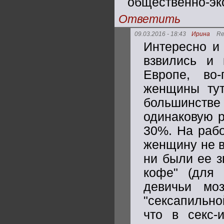
общественно-эк
Ответить
09.03.2016 - 18:43
Ирина
Re
Интересно и 
взвились и 
Европе, во-
женщины тут
большинств
одинаковую р
30%. На рабо
женщину не в
ни были ее з
кофе" (для 
девичьи моз
"сексапильно
что в секс-