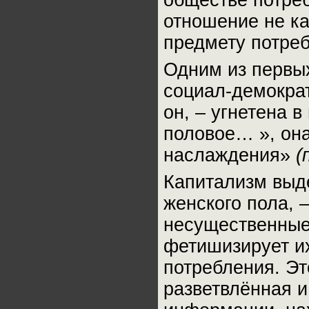
обществе потре
отношение не ка
предмету потре
Одним из первых
социал-демокра
он, – угнетена 
половое… », он
наслаждения»
(
Капитализм выде
женского пола, 
несущественные 
фетишизирует и
потребления. Э
разветвлённая и