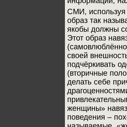
информации, на
СМИ, используя
образ так назы
якобы должны со
Этот образ навя
(самовлюблённо
своей внешност
подчёркивать од
(вторичные поло
делать себе при
драгоценностями
привлекательным
женщины» навяз
поведения – пох
называемые «же