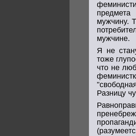
феминист
предмета
мужчину. Т
потребите
мужчине.
Я не стан
тоже глупо
что не люб
феминист
"свободн
Разницу чу
Равнопра
пренебр
пропага
(разумеет