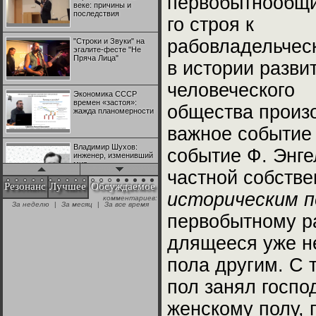
первобытнообщ
веке: причины и
последствия
го строя к
рабовладельчес
"Строки и Звуки" на
эгалите-фесте "Не
Пряча Лица"
в истории разви
человеческого
Экономика СССР
времен «застоя»:
общества произ
жажда планомерности
важное событие 
Владимир Шухов:
событие Ф. Энге
инженер, изменивший
мир
частной собстве
Резонанс
Лучшее
Обсуждаемое
историческим п
комментариев:
"Аркадий Коц" на
За неделю
|
За месяц
|
За все время
эгалите-фесте "Не
первобытному р
Пряча Лица"
длящееся уже не
Контрапункты
пола другим. С 
глобализации:
геополитэкономическ
ий анализ
пол занял госп
женскому полу, 
100 лет Ноябрьской
революции в