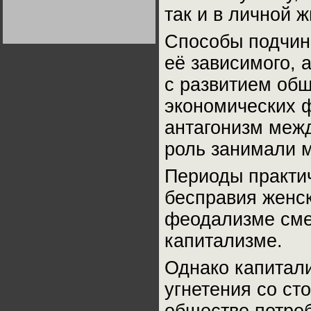
Германии:
так и в личной ж
парламентская
демократия или
диктатура
Способы подчин
пролетариата?
Деятельность
Хрущёва в 50-е годы.
её зависимого, 
Владимир Соловейчик
с развитием об
Какова цена победы
экономических 
СССР в Великой
Отечественной? Олег
Двуреченский о
антагонизм меж
потерянной
революционности
роль занимали 
Периоды практич
бесправия женск
феодализме сме
капитализме.
Однако капитали
угнетения со ст