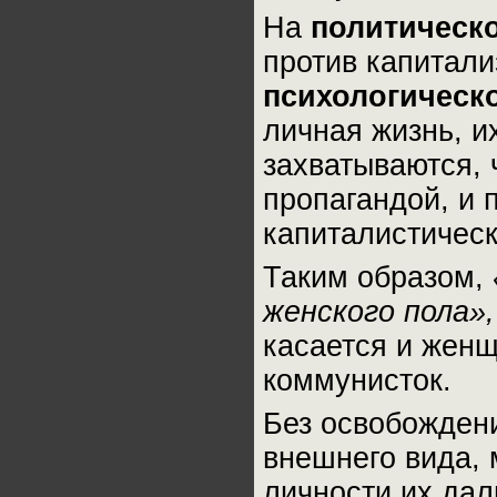
На
политическ
против капитали
психологическ
личная жизнь, и
захватываются, 
пропагандой, и 
капиталистичес
Таким образом,
женского пола»
касается и жен
коммунисток.
Без освобождени
внешнего вида, 
личности их да