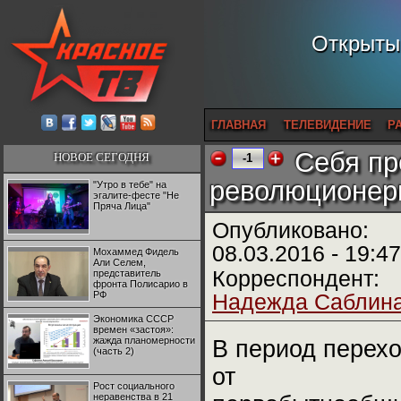
Открытый
ГЛАВНАЯ
ТЕЛЕВИДЕНИЕ
Р
Себя пр
НОВОЕ СЕГОДНЯ
-1
революционер
"Утро в тебе" на
эгалите-фесте "Не
Пряча Лица"
Опубликовано:
08.03.2016 - 19:47
Мохаммед Фидель
Али Селем,
Корреспондент:
представитель
фронта Полисарио в
РФ
Надежда Саблин
Экономика СССР
времен «застоя»:
жажда планомерности
В период перех
(часть 2)
от
Рост социального
неравенства в 21