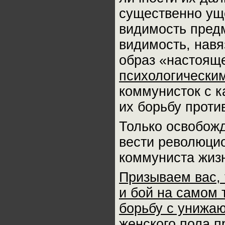
существенно уще
видимость пред
видимость, нав
образ «настоящ
психологически
коммунисток с к
их борьбу против
Только освобожд
вести революци
коммуниста жизн
Призываем вас,
и бой на самом 
борьбу с унижа
женского пола п