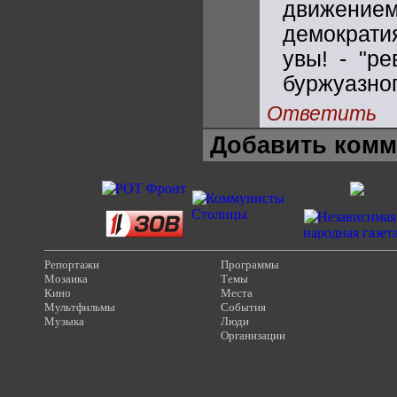
движением
демократи
увы! - "р
буржуазног
Ответить
Добавить комм
Репортажи
Программы
Мозаика
Темы
Кино
Места
Мультфильмы
События
Музыка
Люди
Организации