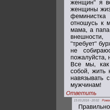
женщин" я в
женщины жизн
феминистка
отношусь к м
мама, а папа
внешности,
"требует" бу
не собираю
пожалуйста, 
Все мы, как
собой, жить 
навязывать 
мужчинам!
Ответить
15.03.2016 - 20:02
Рома
Правильн