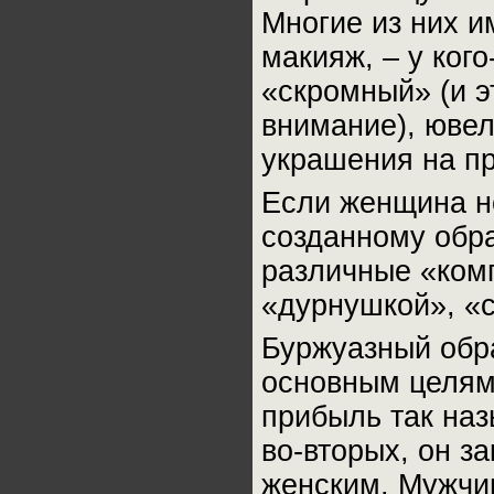
Многие из них и
макияж, – у ког
«скромный» (и 
внимание), юве
украшения на пр
Если женщина не
созданному обра
различные «ком
«дурнушкой», «
Буржуазный обр
основным целям
прибыль так на
во-вторых, он з
женским. Мужчин