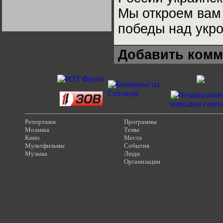
Германии:
Мы откроем вам 
парламентская
демократия или
диктатура
победы над укро
пролетариата?
Деятельность
Хрущёва в 50-е годы.
Владимир Соловейчик
Добавить комм
Какова цена победы
СССР в Великой
Отечественной? Олег
Двуреченский о
потерянной
революционности
Репортажи
Программы
Мозаика
Темы
Кино
Места
Мультфильмы
События
Музыка
Люди
Организации