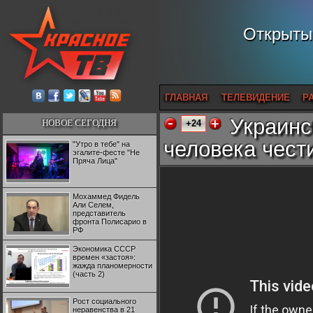
Открытый
ГЛАВНАЯ
ТЕЛЕВИДЕНИЕ
Р
Украинс
НОВОЕ СЕГОДНЯ
+24
человека чест
"Утро в тебе" на
эгалите-фесте "Не
Пряча Лица"
Мохаммед Фидель
Али Селем,
представитель
фронта Полисарио в
РФ
Экономика СССР
времен «застоя»:
жажда планомерности
(часть 2)
Рост социального
неравенства в 21