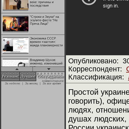
веке: причины и
последствия
"Строки и Звуки" на
эгалите-фесте "Не
Пряча Лица"
Экономика СССР
времен «застоя»:
жажда планомерности
Опубликовано:
3
Владимир Шухов:
инженер, изменивший
мир
Корреспондент:
Классификация:
Резонанс
Лучшее
Обсуждаемое
комментариев:
"Аркадий Коц" на
За неделю
|
За месяц
|
За все время
эгалите-фесте "Не
Пряча Лица"
Простой украине
говорить), офице
Контрапункты
глобализации:
людях, отношени
геополитэкономическ
ий анализ
душах людских, 
100 лет Ноябрьской
России украинск
революции в