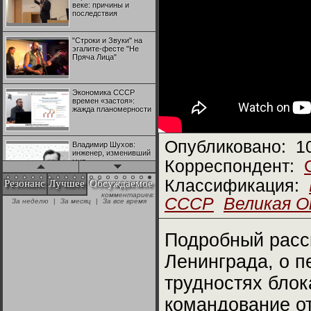
веке: причины и
последствия
"Строки и Звуки" на
эгалите-фесте "Не
Пряча Лица"
Экономика СССР
времен «застоя»:
жажда планомерности
Опубликовано:
1
Владимир Шухов:
инженер, изменивший
мир
Корреспондент:
Классификация:
Резонанс
Лучшее
Обсуждаемое
комментариев:
"Аркадий Коц" на
СССР
Великая 
За неделю
|
За месяц
|
За все время
эгалите-фесте "Не
Пряча Лица"
Подробный расск
Контрапункты
Ленинграда, о п
глобализации:
геополитэкономическ
ий анализ
трудностях блок
командование от
100 лет Ноябрьской
революции в