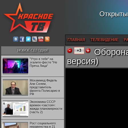
Открытый
ГЛАВНАЯ
ТЕЛЕВИДЕНИЕ
Р
Оборона
НОВОЕ СЕГОДНЯ
+3
версия)
"Утро в тебе" на
эгалите-фесте "Не
Пряча Лица"
Мохаммед Фидель
Али Селем,
представитель
фронта Полисарио в
РФ
Экономика СССР
времен «застоя»:
жажда планомерности
(часть 2)
Рост социального
неравенства в 21