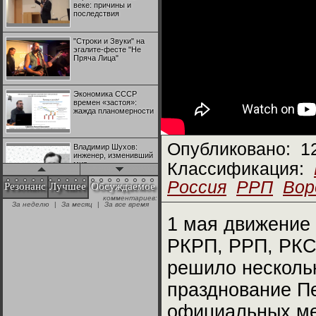
веке: причины и
последствия
"Строки и Звуки" на
эгалите-фесте "Не
Пряча Лица"
Экономика СССР
времен «застоя»:
жажда планомерности
Опубликовано:
1
Владимир Шухов:
инженер, изменивший
мир
Классификация:
Россия
РРП
Вор
Резонанс
Лучшее
Обсуждаемое
комментариев:
"Аркадий Коц" на
За неделю
|
За месяц
|
За все время
эгалите-фесте "Не
Пряча Лица"
1 мая движение 
РКРП, РРП, РКС
Контрапункты
глобализации:
решило несколь
геополитэкономическ
ий анализ
празднование Пе
100 лет Ноябрьской
официальных ме
революции в