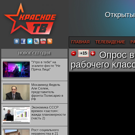
Открытый
ГЛАВНАЯ
ТЕЛЕВИДЕНИЕ
Р
Опрос в
НОВОЕ СЕГОДНЯ
+15
рабочего клас
"Утро в тебе" на
эгалите-фесте "Не
Пряча Лица"
Мохаммед Фидель
Али Селем,
представитель
фронта Полисарио в
РФ
Экономика СССР
времен «застоя»:
жажда планомерности
(часть 2)
Рост социального
неравенства в 21