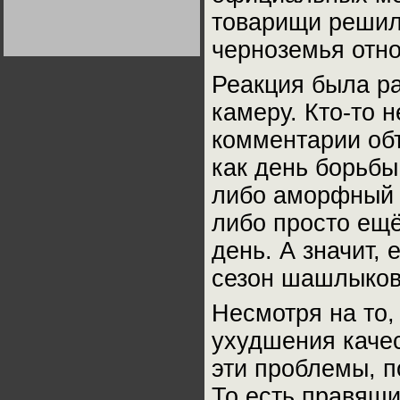
Германии:
товарищи решил
парламентская
демократия или
диктатура
черноземья отно
пролетариата?
Деятельность
Хрущёва в 50-е годы.
Владимир Соловейчик
Реакция была ра
камеру. Кто-то н
Какова цена победы
СССР в Великой
комментарии об
Отечественной? Олег
Двуреченский о
как день борьбы
потерянной
революционности
либо аморфный и
либо просто ещ
день. А значит, 
сезон шашлыков
Несмотря на то,
ухудшения качес
эти проблемы, 
То есть правящ