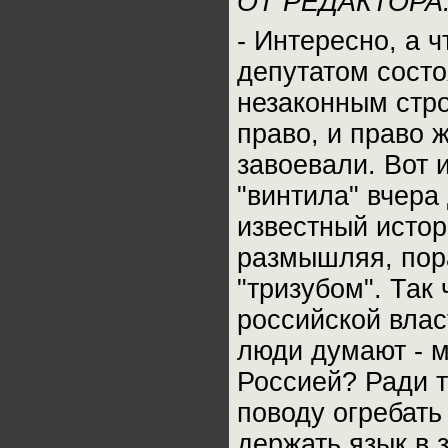
ОТ РЕДАКТОРА
- Интересно, а 
депутатом сост
незаконным стро
право, и право 
завоевали. Вот 
"винтила" вчера
известный истор
размышляя, пора
"тризубом". Так
российской влас
люди думают - м
Россией? Ради т
поводу огребать
держать язык в 