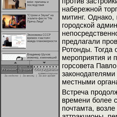
против застройк
веке: причины и
последствия
набережной тор
митинг. Однако,
"Строки и Звуки" на
эгалите-фесте "Не
Пряча Лица"
городской админ
непосредственно
Экономика СССР
времен «застоя»:
предлагали пров
жажда планомерности
Ротонды. Тогда
Владимир Шухов:
мероприятия и п
инженер, изменивший
мир
горсовета Павло
Резонанс
Лучшее
Обсуждаемое
законодателями
комментариев:
"Аркадий Коц" на
За неделю
|
За месяц
|
За все время
эгалите-фесте "Не
местными органа
Пряча Лица"
Встреча продолж
Контрапункты
глобализации:
времени более с
геополитэкономическ
ий анализ
почтамта, возле
100 лет Ноябрьской
аттракционы, п
революции в