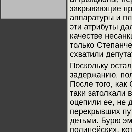
Германии:
закрывающие пр
парламентская
демократия или
диктатура
аппаратуры и пл
пролетариата?
Деятельность
Хрущёва в 50-е годы.
эти атрибуты да
Владимир Соловейчик
качестве несанк
Какова цена победы
только Степанче
СССР в Великой
Отечественной? Олег
Двуреченский о
схватили депута
потерянной
революционности
Поскольку остал
задержанию, по
После того, как
таки затолкали 
оцепили ее, не 
перекрывших пу
детьми. Бурю эм
полицейских, ко