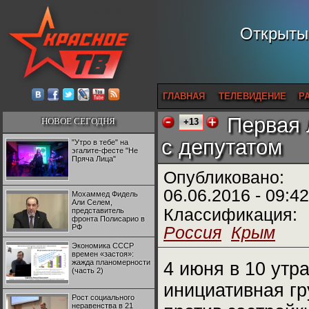
Открытый
ГЛАВНАЯ
ТЕЛЕВИДЕНИЕ
Р
Первая 
НОВОЕ СЕГОДНЯ
+13
с депутатом
"Утро в тебе" на
эгалите-фесте "Не
Пряча Лица"
Опубликовано:
06.06.2016 - 09:42
Мохаммед Фидель
Али Селем,
Классификация:
представитель
фронта Полисарио в
РФ
Россия
Крым
Экономика СССР
времен «застоя»:
жажда планомерности
4 июня в 10 утр
(часть 2)
инициативная гр
Рост социального
неравенства в 21