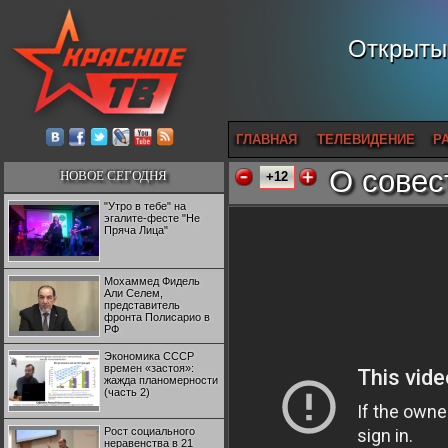
Открытый
ГЛАВНАЯ
ТЕЛЕВИДЕНИЕ
Р
О совес
НОВОЕ СЕГОДНЯ
+12
"Утро в тебе" на
эгалите-фесте "Не
Пряча Лица"
Мохаммед Фидель
Али Селем,
представитель
фронта Полисарио в
РФ
Экономика СССР
времен «застоя»:
жажда планомерности
(часть 2)
Рост социального
неравенства в 21