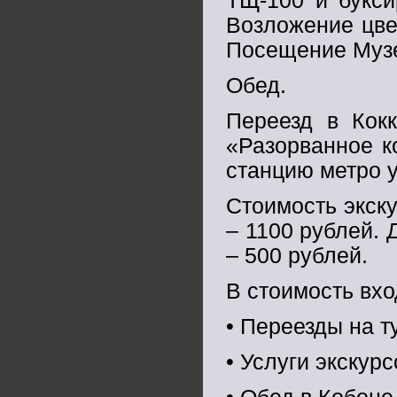
ТЩ-100 и букси
Возложение цве
Посещение Музе
Обед.
Переезд в Кок
«Разорванное к
станцию метро 
Стоимость экск
– 1100 рублей. 
– 500 рублей.
В стоимость вхо
• Переезды на т
• Услуги экскур