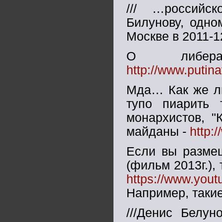
/// …российс
Билунову, одно
Москве в 2011-12 
О либер
http://www.puti
Мда… Как же лю
тупо пиарить 
монархистов, "
майданы -
http:
Если вы размещ
(фильм 2013г.),
https://www.yo
Например, таки
///Денис Белун