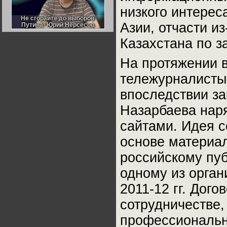
Германии:
низкого интере
парламентская
демократия или
Не сгорайте до выборов
Не сгорайте до выборов
диктатура
Азии, отчасти и
Путина! Юрий Нерсесов
Путина! Юрий Нерсесов
пролетариата?
Деятельность
Хрущёва в 50-е годы.
Казахстана по з
Владимир Соловейчик
На протяжении в
Какова цена победы
СССР в Великой
тележурналисты 
Отечественной? Олег
Двуреченский о
впоследствии з
потерянной
революционности
Назарбаева нар
сайтами. Идея 
основе материал
российскому пуб
одному из орган
2011-12 гг. Дог
сотрудничестве,
профессиональн