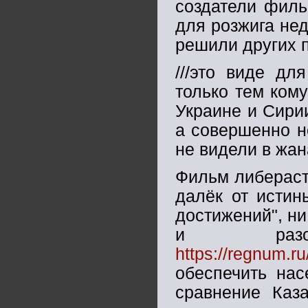
создатели филь
для розжига нед
решили других п
///это виде дл
только тем кому
Украине и Сирии
а совершенно н
не видели в жан
Фильм либераст
далёк от истин
достижений", ни
и разор
https://regnum.
обеспечить нас
сравнение Каза