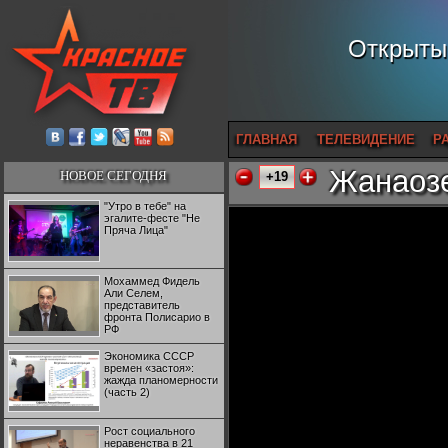
Открытый
ГЛАВНАЯ
ТЕЛЕВИДЕНИЕ
Р
Жанаозе
НОВОЕ СЕГОДНЯ
+19
"Утро в тебе" на
эгалите-фесте "Не
Пряча Лица"
Мохаммед Фидель
Али Селем,
представитель
фронта Полисарио в
РФ
Экономика СССР
времен «застоя»:
жажда планомерности
(часть 2)
Рост социального
неравенства в 21