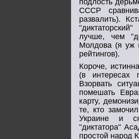
подлость дерьм
СССР сравнив
развалить). Кст
"диктаторский"
лучше, чем "д
Молдова (я уж 
рейтингов).
Короче, истинн
(в интересах 
Взорвать ситу
помешать Евраз
карту, демониз
те, кто замочи
Украине и сн
"диктатора" Аса
простой народ К