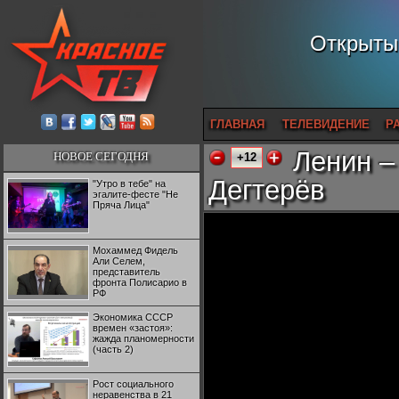
Открытый
ГЛАВНАЯ
ТЕЛЕВИДЕНИЕ
Р
Ленин –
НОВОЕ СЕГОДНЯ
+12
Дегтерёв
"Утро в тебе" на
эгалите-фесте "Не
Пряча Лица"
Мохаммед Фидель
Али Селем,
представитель
фронта Полисарио в
РФ
Экономика СССР
времен «застоя»:
жажда планомерности
(часть 2)
Рост социального
неравенства в 21