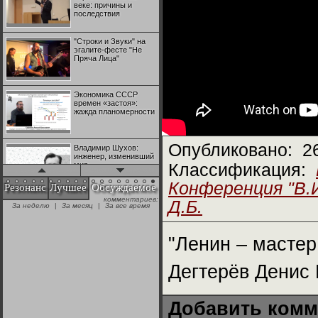
веке: причины и
последствия
"Строки и Звуки" на
эгалите-фесте "Не
Пряча Лица"
Экономика СССР
времен «застоя»:
жажда планомерности
Опубликовано:
2
Владимир Шухов:
инженер, изменивший
мир
Классификация:
Конференция "В.
Резонанс
Лучшее
Обсуждаемое
комментариев:
"Аркадий Коц" на
Д.Б.
За неделю
|
За месяц
|
За все время
эгалите-фесте "Не
Пряча Лица"
"Ленин – мастер
Контрапункты
глобализации:
Дегтерёв Денис 
геополитэкономическ
ий анализ
Добавить комм
100 лет Ноябрьской
революции в