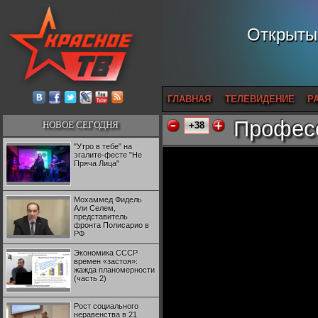
Открытый
ГЛАВНАЯ
ТЕЛЕВИДЕНИЕ
Р
Професс
НОВОЕ СЕГОДНЯ
+38
"Утро в тебе" на
эгалите-фесте "Не
Пряча Лица"
Мохаммед Фидель
Али Селем,
представитель
фронта Полисарио в
РФ
Экономика СССР
времен «застоя»:
жажда планомерности
(часть 2)
Рост социального
неравенства в 21