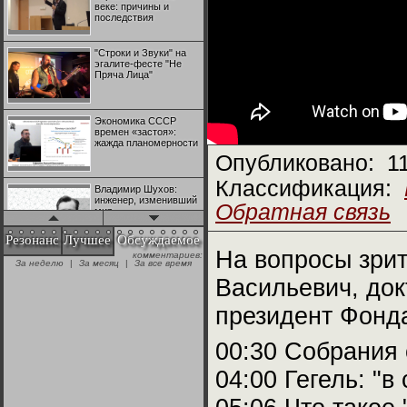
веке: причины и
последствия
"Строки и Звуки" на
эгалите-фесте "Не
Пряча Лица"
Экономика СССР
времен «застоя»:
жажда планомерности
Опубликовано:
1
Классификация:
Владимир Шухов:
инженер, изменивший
Обратная связь
мир
Резонанс
Лучшее
Обсуждаемое
На вопросы зри
комментариев:
"Аркадий Коц" на
За неделю
|
За месяц
|
За все время
эгалите-фесте "Не
Пряча Лица"
Васильевич, док
президент Фонд
Контрапункты
глобализации:
00:30 Собрания
геополитэкономическ
ий анализ
04:00 Гегель: "в
100 лет Ноябрьской
революции в