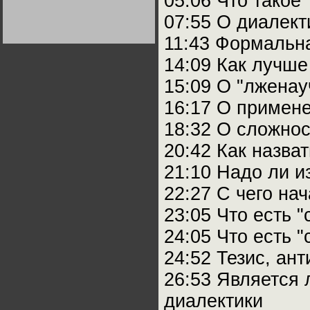
05:06 Что такое
Германии:
парламентская
07:55 О диалек
демократия или
диктатура
11:43 Формальна
пролетариата?
Деятельность
Хрущёва в 50-е годы.
Владимир Соловейчик
14:09 Как лучше
15:09 О "лженау
Какова цена победы
СССР в Великой
16:17 О примене
Отечественной? Олег
Двуреченский о
18:32 О сложнос
потерянной
революционности
20:42 Как назв
21:10 Надо ли и
22:27 С чего нач
23:05 Что есть "
24:05 Что есть "
24:52 Тезис, ант
26:53 Является
диалектики