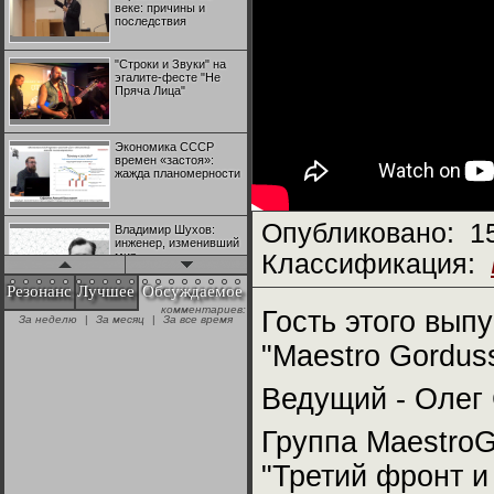
веке: причины и
последствия
"Строки и Звуки" на
эгалите-фесте "Не
Пряча Лица"
Экономика СССР
времен «застоя»:
жажда планомерности
Опубликовано:
1
Владимир Шухов:
инженер, изменивший
мир
Классификация:
Резонанс
Лучшее
Обсуждаемое
комментариев:
"Аркадий Коц" на
Гость этого вып
За неделю
|
За месяц
|
За все время
эгалите-фесте "Не
Пряча Лица"
"Maestro Gordus
Ведущий - Олег 
Контрапункты
глобализации:
геополитэкономическ
Группа MaestroG
ий анализ
"Третий фронт и
100 лет Ноябрьской
революции в