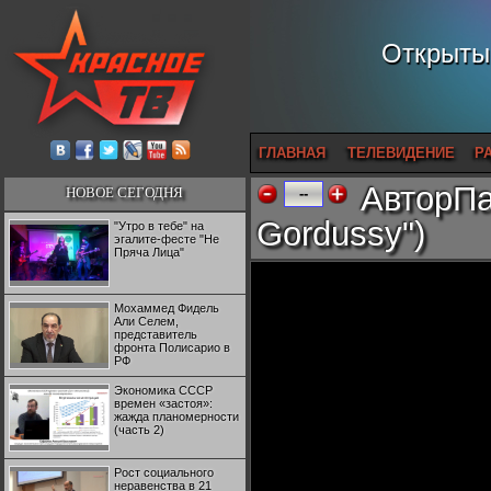
Открытый
ГЛАВНАЯ
ТЕЛЕВИДЕНИЕ
Р
АвторПа
НОВОЕ СЕГОДНЯ
--
Gordussy")
"Утро в тебе" на
эгалите-фесте "Не
Пряча Лица"
Мохаммед Фидель
Али Селем,
представитель
фронта Полисарио в
РФ
Экономика СССР
времен «застоя»:
жажда планомерности
(часть 2)
Рост социального
неравенства в 21