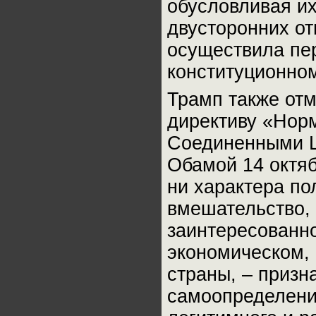
обусловливая их
двусторонних от
осуществила пе
конституционном
Трамп также от
директиву «Нор
Соединенными Ш
Обамой 14 октябр
ни характера по
вмешательство,
заинтересованн
экономическом,
страны, – призн
самоопределение