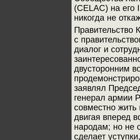
(
CELAC
) на его
I
никогда не отка
Правительство 
с правительств
диалог и сотруд
заинтересованн
двусторонним во
продемонстриров
заявлял Председ
генерал армии Р
совместно жить 
двигая вперед в
народам; но не 
сделает уступки