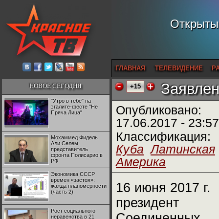
Открытый
ГЛАВНАЯ
ТЕЛЕВИДЕНИЕ
Р
Заявлен
НОВОЕ СЕГОДНЯ
+15
"Утро в тебе" на
эгалите-фесте "Не
Опубликовано:
Пряча Лица"
17.06.2017 - 23:57
Классификация:
Мохаммед Фидель
Али Селем,
Куба
Латинская
представитель
фронта Полисарио в
Америка
РФ
Экономика СССР
времен «застоя»:
16 июня 2017 г.
жажда планомерности
(часть 2)
президент
Рост социального
Соединенных
неравенства в 21