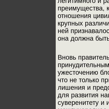
легитимного и р
преимущества, 
отношения циви
крупных различи
ней признавалос
она должна быт
Вновь правитель
принудительным
ужесточению бло
что не только п
лишения и пред
для развития на
суверенитету и 