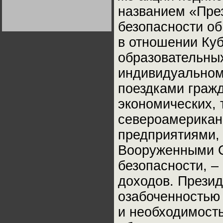
Германии:
названием «Пре
парламентская
демократия или
диктатура
безопасности о
пролетариата?
Деятельность
Хрущёва в 50-е годы.
в отношении Ку
Владимир Соловейчик
образовательных
Какова цена победы
индивидуальном
СССР в Великой
Отечественной? Олег
поездками гражд
Двуреченский о
потерянной
революционности
экономических, 
североамерикан
предприятиями,
Вооруженными С
безопасности, –
доходов. Прези
озабоченностью
и необходимость