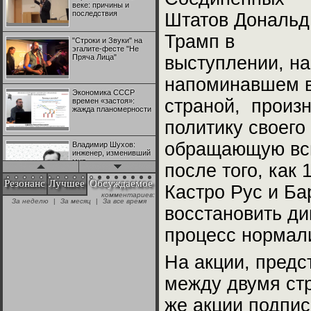
веке: причины и
последствия
Штатов Дональд
Трамп в
"Строки и Звуки" на
эгалите-фесте "Не
Пряча Лица"
выступлении, н
напоминавшем в
Экономика СССР
страной, произ
времен «застоя»:
жажда планомерности
политику своего
обращающую всп
Владимир Шухов:
инженер, изменивший
мир
после того, как 
Резонанс
Лучшее
Обсуждаемое
Кастро Рус и Б
комментариев:
"Аркадий Коц" на
За неделю
|
За месяц
|
За все время
эгалите-фесте "Не
восстановить ди
Пряча Лица"
процесс нормал
Контрапункты
На акции, предс
глобализации:
геополитэкономическ
ий анализ
между двумя стр
же акции подпис
100 лет Ноябрьской
революции в