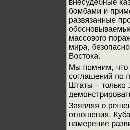
внесудебные каз
бомбами и прим
развязанные про
обосновываемые
массового пора
мира, безопасно
Востока.
Мы помним, что
соглашений по п
Штаты – только 
демонстрировать
Заявляя о реше
отношения, Куб
намерение разви