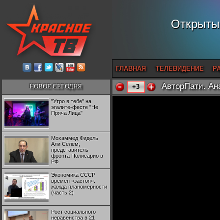
Открытый
ГЛАВНАЯ
ТЕЛЕВИДЕНИЕ
Р
АвторПати. Ан
НОВОЕ СЕГОДНЯ
+3
"Утро в тебе" на
эгалите-фесте "Не
Пряча Лица"
Мохаммед Фидель
Али Селем,
представитель
фронта Полисарио в
РФ
Экономика СССР
времен «застоя»:
жажда планомерности
(часть 2)
Рост социального
неравенства в 21