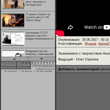
веке: причины и
последствия
"Строки и Звуки" на
эгалите-фесте "Не
Пряча Лица"
Экономика СССР
времен «застоя»:
жажда планомерности
Опубликовано:
30.06.2017 - 00:15
Классификация:
Музыка
Автор
Владимир Шухов:
Знакомимся с творчеством Анас
инженер, изменивший
мир
Ведущий - Олег Сергеев.
Резонанс
Лучшее
Обсуждаемое
Добавить комментарий
(всего
комментариев:
"Аркадий Коц" на
За неделю
|
За месяц
|
За все время
эгалите-фесте "Не
Пряча Лица"
Контрапункты
глобализации:
геополитэкономическ
ий анализ
100 лет Ноябрьской
революции в