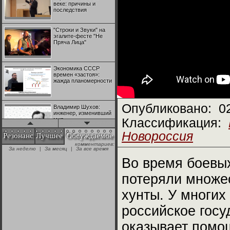
веке: причины и
последствия
"Строки и Звуки" на
эгалите-фесте "Не
Пряча Лица"
Экономика СССР
времен «застоя»:
жажда планомерности
Опубликовано:
0
Владимир Шухов:
инженер, изменивший
мир
Классификация:
Новороссия
Резонанс
Лучшее
Обсуждаемое
комментариев:
"Аркадий Коц" на
За неделю
|
За месяц
|
За все время
эгалите-фесте "Не
Пряча Лица"
Во время боевы
потеряли множес
Контрапункты
глобализации:
хунты. У многих
геополитэкономическ
ий анализ
российское госу
100 лет Ноябрьской
оказывает помощ
революции в