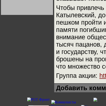
Германии:
парламентская
Чтобы привлечь 
демократия или
диктатура
Катылевский, д
пролетариата?
Деятельность
Хрущёва в 50-е годы.
Владимир Соловейчик
пешком пройти и
памяти погибшим
Какова цена победы
СССР в Великой
внимание общест
Отечественной? Олег
Двуреченский о
тысяч пацанов, 
потерянной
революционности
и государству, ч
брошены на прои
что множество с
Группа акции:
ht
Добавить комм