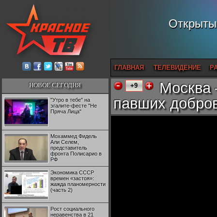
Открытый
ГЛАВНАЯ
ТЕЛЕВИДЕНИЕ
Р
Москва 
НОВОЕ СЕГОДНЯ
+9
павших добро
"Утро в тебе" на
эгалите-фесте "Не
Пряча Лица"
Мохаммед Фидель
Али Селем,
представитель
фронта Полисарио в
РФ
Экономика СССР
времен «застоя»:
жажда планомерности
(часть 2)
Рост социального
неравенства в 21