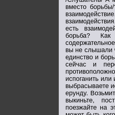
вместо борьбы/
взаимодейст
взаимодействия.
есть взаимод
борьба? Как
содержательное
вы не слышали ч
единство и борь
сейчас и пер
противоположн
испоганить или 
выбрасываете ис
ерунду. Возьми
выкиньте, по
поезжайте на э
может быть кого