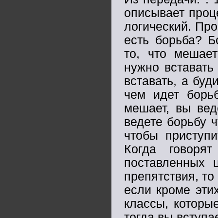
описывает проце
логический. Про
есть борьба? Б
то, что мешае
нужно вставать 
вставать, а буд
чем идет борь
мешает, вы вед
ведете борьбу ч
чтобы приступи
Когда говоря
поставленных 
препятствия, то
если кроме эти
классы, которы
тогда вы вступа