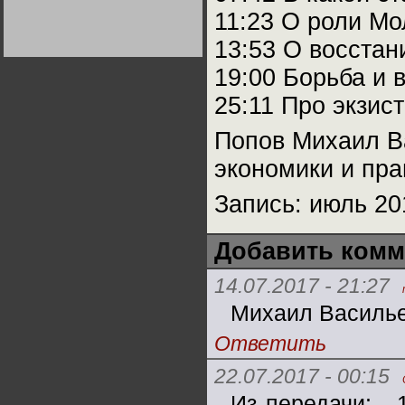
Германии:
11:23 О роли Мо
парламентская
демократия или
Не сгорайте до выборов
Не сгорайте до выборов
диктатура
13:53 О восстан
Путина! Юрий Нерсесов
Путина! Юрий Нерсесов
пролетариата?
Деятельность
Хрущёва в 50-е годы.
19:00 Борьба и 
Владимир Соловейчик
25:11 Про экзис
Какова цена победы
СССР в Великой
Попов Михаил В
Отечественной? Олег
Двуреченский о
экономики и пра
потерянной
революционности
Запись: июль 201
Добавить комм
14.07.2017 - 21:27
Михаил Васильев
Ответить
22.07.2017 - 00:15
Из передачи: . 