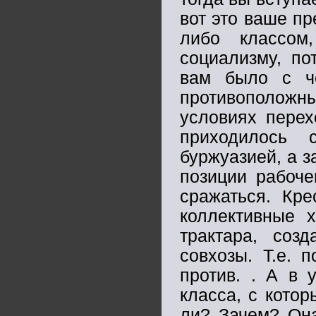
вот это ваше пр
либо классом
социализму, по
вам было с ч
противоположн
условиях перех
приходилось
буржуазией, а 
позиции рабоче
сражаться. Кр
коллективные х
трактара, соз
совхозы. Т.е. 
против. . А в 
класса, с кото
ли? Зачем? Она