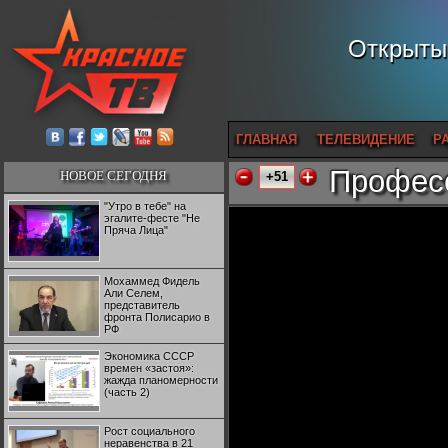
Открытый
ГЛАВНАЯ
ТЕЛЕВИДЕНИЕ
Р
Професс
НОВОЕ СЕГОДНЯ
+51
"Утро в тебе" на
эгалите-фесте "Не
Пряча Лица"
Мохаммед Фидель
Али Селем,
представитель
фронта Полисарио в
РФ
Экономика СССР
времен «застоя»:
жажда планомерности
(часть 2)
Рост социального
неравенства в 21