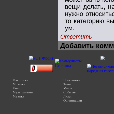
вещи делать, на
нужно относитьс
то категорию вы
ум.
Ответить
Добавить комм
Репортажи
Программы
Мозаика
Темы
Кино
Места
Мультфильмы
События
Музыка
Люди
Организации