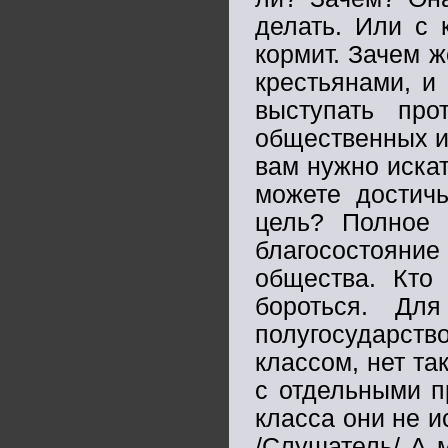
делать. Или с 
кормит. Зачем ж
крестьянами, и
выступать про
общественных ин
вам нужно искат
можете достичь
цель? Полное 
благосостояни
общества. Кто 
бороться. Для
полугосударств
классом, нет та
с отдельными п
класса они не и
/Слушатель/ А 