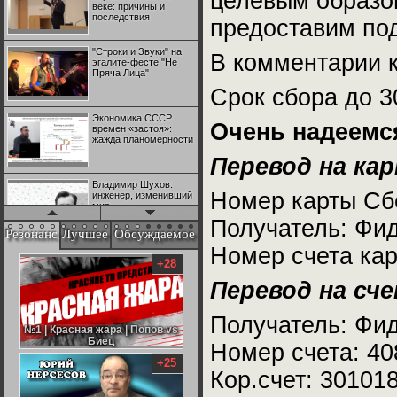
целевым образо
веке: причины и
последствия
предоставим под
"Строки и Звуки" на
В комментарии к
эгалите-фесте "Не
Пряча Лица"
Срок сбора до 3
Экономика СССР
Очень надеемс
времен «застоя»:
жажда планомерности
Перевод на кар
Владимир Шухов:
Номер карты Сбе
инженер, изменивший
мир
Получатель: Фи
Резонанс
Лучшее
Обсуждаемое
Номер счета кар
"Аркадий Коц" на
эгалите-фесте "Не
+28
Пряча Лица"
Перевод на сче
Контрапункты
Получатель: Фи
глобализации:
№1 | Красная жара | Попов vs
№1 | Красная жара | Попов vs
геополитэкономическ
Биец
Биец
Номер счета: 40
ий анализ
+25
Кор.счет: 3010
100 лет Ноябрьской
революции в