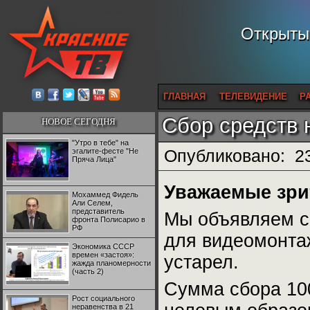
Открытый
ГЛАВНАЯ
ТЕЛЕВИДЕНИЕ
Р
Сбор средств 
НОВОЕ СЕГОДНЯ
"Утро в тебе" на
эгалите-фесте "Не
Опубликовано:
2
Пряча Лица"
Уважаемые зри
Мохаммед Фидель
Али Селем,
представитель
Мы объявляем с
фронта Полисарио в
РФ
для видеомонтаж
Экономика СССР
времен «застоя»:
устарел.
жажда планомерности
(часть 2)
Сумма сбора 100
Рост социального
неравенства в 21