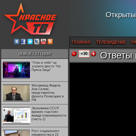
Открытый
ГЛАВНАЯ
ТЕЛЕВИДЕНИЕ
Р
Ответы 
НОВОЕ СЕГОДНЯ
+30
"Утро в тебе" на
эгалите-фесте "Не
Пряча Лица"
Мохаммед Фидель
Али Селем,
представитель
фронта Полисарио в
РФ
Экономика СССР
времен «застоя»:
жажда планомерности
(часть 2)
Рост социального
неравенства в 21