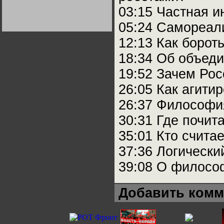
Германии:
03:15 Частная и
парламентская
демократия или
диктатура
05:24 Самореал
пролетариата?
Деятельность
Хрущёва в 50-е годы.
12:13 Как борот
Владимир Соловейчик
18:34 Об объед
Какова цена победы
19:52 Зачем Рос
СССР в Великой
Отечественной? Олег
26:05 Как агити
Двуреченский о
потерянной
революционности
26:37 Философия
30:31 Где почит
35:01 Кто счита
37:36 Логически
39:08 О филосо
Добавить комм