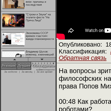
веке: причины и
последствия
"Строки и Звуки" на
эгалите-фесте "Не
Пряча Лица"
Экономика СССР
времен «застоя»:
жажда планомерности
Опубликовано:
1
Классификация:
Владимир Шухов:
инженер, изменивший
Обратная связь
мир
Резонанс
Лучшее
Обсуждаемое
На вопросы зрит
комментариев:
"Аркадий Коц" на
За неделю
|
За месяц
|
За все время
эгалите-фесте "Не
Пряча Лица"
философских на
права Попов Ми
Контрапункты
глобализации:
геополитэкономическ
ий анализ
00:48 Как работ
роботами?
100 лет Ноябрьской
революции в