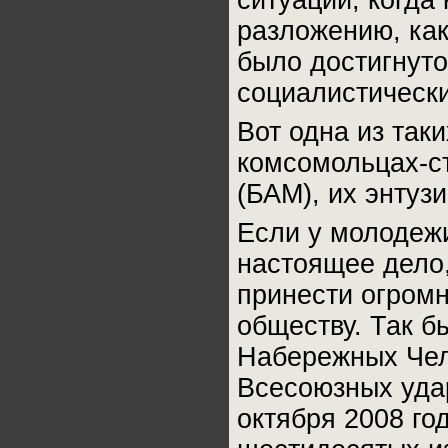
ситуации, когда
разложению, как
было достигнут
социалистическ
Вот одна из так
комсомольцах-с
(БАМ), их энтуз
Если у молодежи
настоящее дело,
принести огромн
обществу. Так б
Набережных Чел
Всесоюзных уда
октября 2008 го