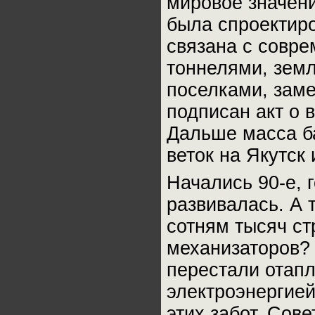
мировое значен
была спроектир
связана с совр
тоннелями, зем
поселками, заме
подписан акт о 
Дальше масса б
веток на Якутск
Начались 90-е, 
развивалась. А 
сотням тысяч ст
механизаторов? 
перестали отапл
электроэнергией
этих забот. Сов