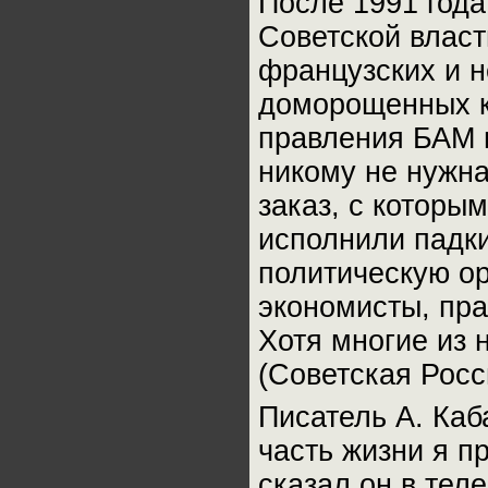
После 1991 год
Советской власт
французских и н
доморощенных к
правления БАМ 
никому не нужна
заказ, с которы
исполнили падк
политическую о
экономисты, пра
Хотя многие из 
(Советская Росси
Писатель А. Ка
часть жизни я п
сказал он в тел