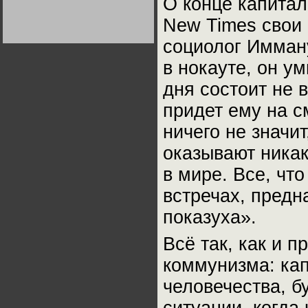
О конце капита
Германии:
парламентская
New Times свои
демократия или
диктатура
пролетариата?
социолог Имман
Деятельность
Хрущёва в 50-е годы.
Владимир Соловейчик
в нокауте, он у
дня состоит не в
Какова цена победы
СССР в Великой
придет ему на с
Отечественной? Олег
Двуреченский о
потерянной
ничего не значи
революционности
оказывают никак
в мире. Все, чт
встречах, предн
показуха».
Всё так, как и 
коммунизма: кап
человечества, б