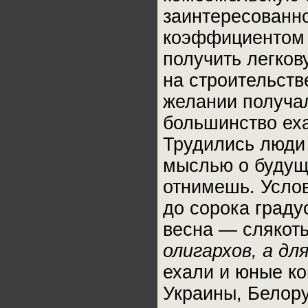
заинтересованно
коэффициентом 1
получить легков
на строительств
желании получа
большинство еха
Трудились люди 
мыслью о будуще
отнимешь. Услов
до сорока граду
весна — слякоть
олигархов, а дл
ехали и юные к
Украины, Белору