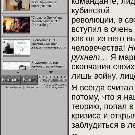
команданте, ли
веке: причины и
последствия
кубинской
революции, в с
"Строки и Звуки" на
эгалите-фесте "Не
Пряча Лица"
вступил в очень
как он из него 
Экономика СССР
времен «застоя»:
человечества!
Н
жажда планомерности
рухнет…
Я марк
Владимир Шухов:
скончания своих
инженер, изменивший
мир
лишь войну, лиц
Резонанс
Лучшее
Обсуждаемое
комментариев:
Я всегда считал
"Аркадий Коц" на
За неделю
|
За месяц
|
За все время
эгалите-фесте "Не
Пряча Лица"
потому, что я н
теорию, попал в
Контрапункты
глобализации:
кризиса и откры
геополитэкономическ
ий анализ
заблудиться в ле
100 лет Ноябрьской
революции в