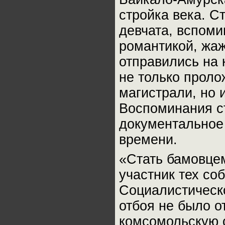
стройка века. С
девчата, вспоми
романтикой, жаж
отправились на 
не только прол
магистрали, но 
Воспоминания с
документальное
времени.
«Стать бамовце
участник тех со
Социалистическ
отбоя не было о
комсомольскую с