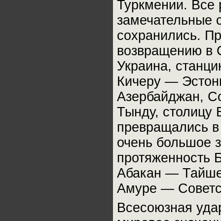
Туркмении. Все 
замечательные с
сохранились. Пр
возвращению в 
Украина, станц
Кичеру — Эстон
Азербайджан, С
Тынду, столицу 
превращались в 
очень большое з
протяженность 
Абакан — Тайше
Амуре — Советс
Всесоюзная уда