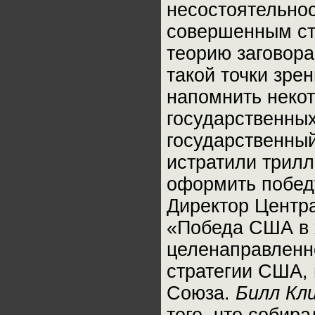
несостоятельно
совершенным ст
теорию заговора
такой точки зрен
напомнить неко
государственны
государственны
истратили трилл
оформить победу
Директор Центр
«Победа США в 
целенаправленн
стратегии США,
Союза.
Билл Кл