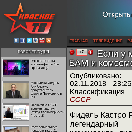
Открытый
ГЛАВНАЯ
ТЕЛЕВИДЕНИЕ
Р
Если у 
НОВОЕ СЕГОДНЯ
+7
БАМ и комсом
"Утро в тебе" на
эгалите-фесте "Не
Пряча Лица"
Опубликовано:
02.11.2018 - 23:25
Мохаммед Фидель
Али Селем,
Классификация:
представитель
фронта Полисарио в
РФ
СССР
Экономика СССР
времен «застоя»:
жажда планомерности
Фидель Кастро Р
(часть 2)
легендарный
Рост социального
неравенства в 21