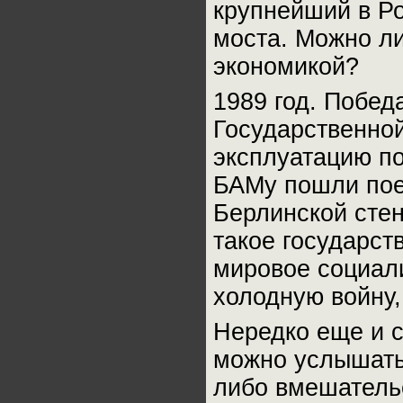
крупнейший в Р
моста. Можно ли
экономикой?
1989 год. Побед
Государственной
эксплуатацию по
БАМу пошли поез
Берлинской стен
такое государств
мировое социали
холодную войну,
Нередко еще и с
можно услышать,
либо вмешатель