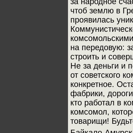
за народное сча
чтоб землю в Гре
проявилась уни
Коммунистическ
комсомольскими 
на передовую: з
строить и совер
Не за деньги и п
от советского к
конкретное. Ост
фабрики, дороги
кто работал в к
комсомол, котор
товарищи! Будь
Байкало-Амурск