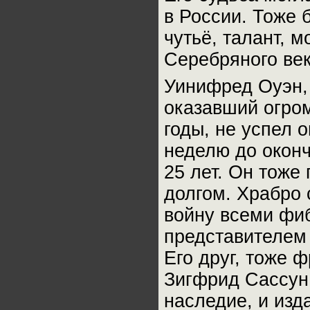
в России. Тоже 
чутьё, талант, 
Серебряного век
Уинифред Оуэн, 
оказавший огром
годы, не успел о
неделю до оконч
25 лет. Он тоже
долгом. Храбро 
войну всеми фи
представителем
Его друг, тоже 
Зигфрид Сассун 
наследие, и изд