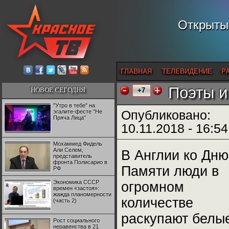
Открытый
ГЛАВНАЯ
ТЕЛЕВИДЕНИЕ
Р
Поэты и
НОВОЕ СЕГОДНЯ
+7
"Утро в тебе" на
эгалите-фесте "Не
Опубликовано:
Пряча Лица"
10.11.2018 - 16:54
Мохаммед Фидель
Али Селем,
В Англии ко Дню
представитель
фронта Полисарио в
Памяти люди в
РФ
Экономика СССР
огромном
времен «застоя»:
жажда планомерности
количестве
(часть 2)
раскупают белы
Рост социального
неравенства в 21