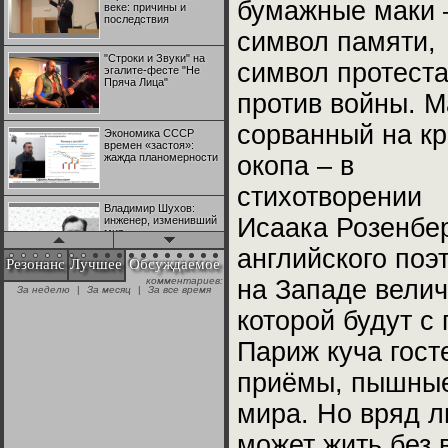
бумажные маки 
веке: причины и
последствия
символ памяти,
"Строки и Звуки" на
символ протест
эгалите-фесте "Не
Пряча Лица"
против войны. М
сорванный на к
Экономика СССР
времен «застоя»:
жажда планомерности
окопа – в
стихотворении
Владимир Шухов:
Исаака Розенбер
инженер, изменивший
мир
английского поэ
Резонанс
Лучшее
Обсуждаемое
комментариев:
на Западе велич
"Аркадий Коц" на
За неделю
|
За месяц
|
За все время
эгалите-фесте "Не
Пряча Лица"
которой будут с
Париж куча гост
Контрапункты
глобализации:
приёмы, пышные
геополитэкономическ
ий анализ
мира. Но вряд л
100 лет Ноябрьской
может жить без
революции в