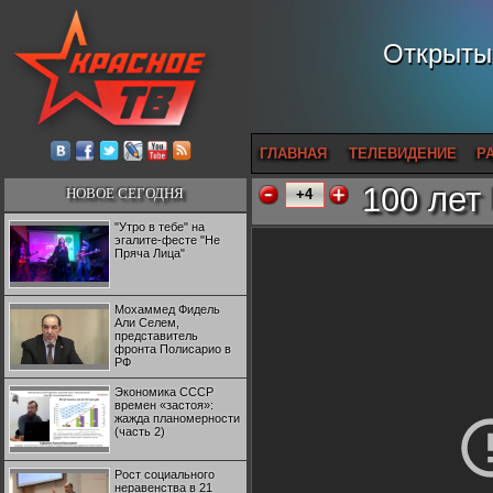
Открытый
ГЛАВНАЯ
ТЕЛЕВИДЕНИЕ
Р
100 лет
НОВОЕ СЕГОДНЯ
+4
"Утро в тебе" на
эгалите-фесте "Не
Пряча Лица"
Мохаммед Фидель
Али Селем,
представитель
фронта Полисарио в
РФ
Экономика СССР
времен «застоя»:
жажда планомерности
(часть 2)
Рост социального
неравенства в 21