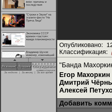
веке: причины и
последствия
"Строки и Звуки" на
эгалите-фесте "Не
Пряча Лица"
Экономика СССР
времен «застоя»:
жажда планомерности
Опубликовано:
1
Классификация:
Владимир Шухов:
инженер, изменивший
мир
"Банда Махоркин
Резонанс
Лучшее
Обсуждаемое
комментариев:
"Аркадий Коц" на
За неделю
|
За месяц
|
За все время
Егор Махоркин
эгалите-фесте "Не
Пряча Лица"
Дмитрий Чёрн
Алексей Петух
Контрапункты
глобализации:
геополитэкономическ
ий анализ
Добавить комм
100 лет Ноябрьской
революции в