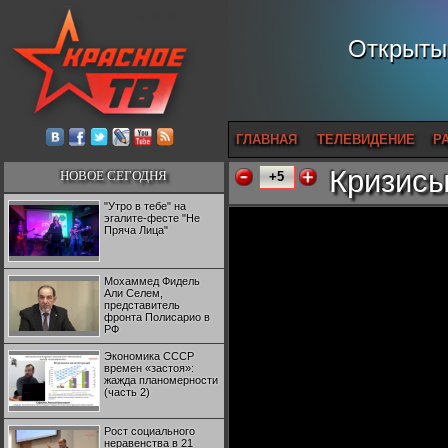
Открытый
ГЛАВНАЯ
ТЕЛЕВИДЕНИЕ
Р
Кризисы
НОВОЕ СЕГОДНЯ
+5
"Утро в тебе" на
эгалите-фесте "Не
Пряча Лица"
Мохаммед Фидель
Али Селем,
представитель
фронта Полисарио в
РФ
Экономика СССР
времен «застоя»:
жажда планомерности
(часть 2)
Рост социального
неравенства в 21