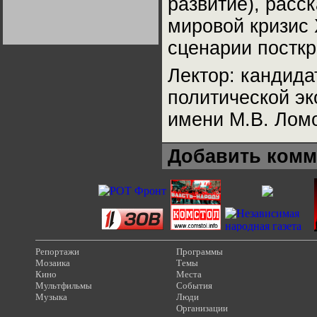
развитие), расс
Германии:
парламентская
мировой кризис
демократия или
диктатура
пролетариата?
сценарии посткр
Деятельность
Хрущёва в 50-е годы.
Владимир Соловейчик
Лектор: кандида
политической э
Какова цена победы
СССР в Великой
Отечественной? Олег
имени М.В. Лом
Двуреченский о
потерянной
революционности
Добавить комм
Репортажи
Программы
Мозаика
Темы
Кино
Места
Мультфильмы
События
Музыка
Люди
Организации