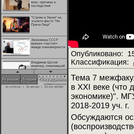
веке: причины и
последствия
"Строки и Звуки" на
эгалите-фесте "Не
Пряча Лица"
Экономика СССР
времен «застоя»:
жажда планомерности
Опубликовано:
1
Классификация:
Владимир Шухов:
инженер, изменивший
мир
Тема 7 межфакул
Резонанс
Лучшее
Обсуждаемое
комментариев:
в XXI веке (что
"Аркадий Коц" на
За неделю
|
За месяц
|
За все время
эгалите-фесте "Не
Пряча Лица"
экономике)". МГ
2018-2019 уч. г.
Контрапункты
глобализации:
геополитэкономическ
Обсуждаются ос
ий анализ
(воспроизводств
100 лет Ноябрьской
революции в