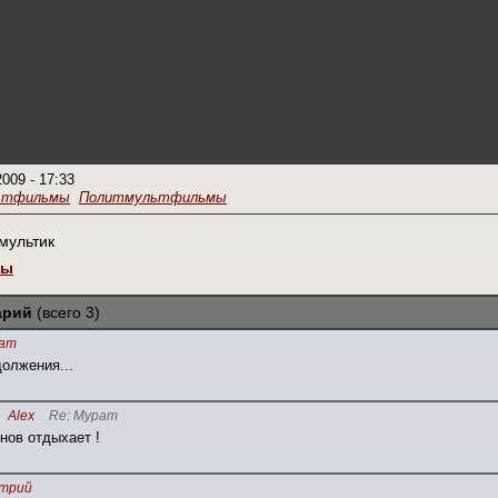
2009 - 17:33
ьтфильмы
Политмультфильмы
мультик
мы
арий
(всего 3)
ат
олжения...
Alex
Re: Мурат
рнов отдыхает !
трий