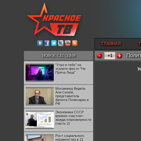
ГЛАВНАЯ
Т
Полит
НОВОЕ СЕГОДНЯ
+1
"Утро в тебе" на
эгалите-фесте "Не
У
Пряча Лица"
Мохаммед Фидель
Али Селем,
представитель
фронта Полисарио в
РФ
Экономика СССР
времен «застоя»:
жажда планомерности
(часть 2)
Рост социального
неравенства в 21