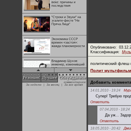
веке: причины и
последствия
"Строки и Звуки" на
эгалите-фесте "Не
Пряча Лица"
Экономика СССР
времен «застоя»:
жажда планомерности
Опубликовано:
03.12.
Классификация:
Мул
Владимир Шухов:
политический флеш 
инженер, изменивший
мир
Полит мультфиль
Резонанс
Лучшее
Обсуждаемое
Добавить коммент
комментариев:
"Аркадий Коц" на
За неделю
|
За месяц
|
За все время
эгалите-фесте "Не
Пряча Лица"
14.01.2010 - 19:24
Мур
Супер! Требую прод
Ответить
Контрапункты
глобализации:
07.04.2010 - 18:24
геополитэкономическ
Да уж... Задо
ий анализ
Ответить
100 лет Ноябрьской
18.05.2010 - 20:42
Дми
революции в