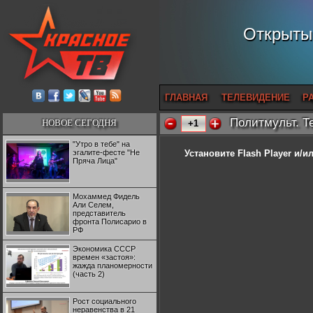
Открытый
ГЛАВНАЯ
ТЕЛЕВИДЕНИЕ
Р
Политмульт. Т
НОВОЕ СЕГОДНЯ
+1
"Утро в тебе" на
эгалите-фесте "Не
Установите Flash Player
и/ил
Пряча Лица"
Мохаммед Фидель
Али Селем,
представитель
фронта Полисарио в
РФ
Экономика СССР
времен «застоя»:
жажда планомерности
(часть 2)
Рост социального
неравенства в 21