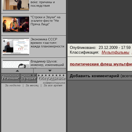
веке: причины и
последствия
"Строки и Звуки" на
эгалите-фесте "Не
Пряча Лица"
Экономика СССР
времен «застоя»:
жажда планомерности
Опубликовано:
23.12.2009 - 17:59
Классификация:
Мультфильмы
Владимир Шухов:
политические флеш мультф
инженер, изменивший
мир
Добавить комментарий
(всего
Резонанс
Лучшее
Обсуждаемое
комментариев:
"Аркадий Коц" на
За неделю
|
За месяц
|
За все время
эгалите-фесте "Не
Пряча Лица"
Контрапункты
глобализации:
геополитэкономическ
ий анализ
100 лет Ноябрьской
революции в