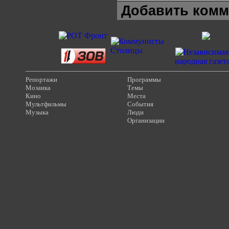
Добавить комм
Репортажи
Программы
Мозаика
Темы
Кино
Места
Мультфильмы
События
Музыка
Люди
Организации