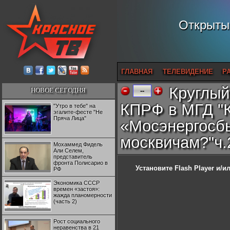
Открытый
ГЛАВНАЯ
ТЕЛЕВИДЕНИЕ
Р
Круглый
НОВОЕ СЕГОДНЯ
--
КПРФ в МГД "
"Утро в тебе" на
эгалите-фесте "Не
Пряча Лица"
«Мосэнергосбы
москвичам?"ч.
Мохаммед Фидель
Али Селем,
представитель
фронта Полисарио в
Установите Flash Player
и/ил
РФ
Экономика СССР
времен «застоя»:
жажда планомерности
(часть 2)
Рост социального
неравенства в 21