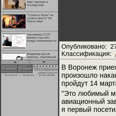
веке: причины и
последствия
"Строки и Звуки" на
эгалите-фесте "Не
Пряча Лица"
Экономика СССР
времен «застоя»:
жажда планомерности
Опубликовано:
2
Классификация:
Владимир Шухов:
инженер, изменивший
мир
В Воронеж прие
Резонанс
Лучшее
Обсуждаемое
комментариев:
произошло накан
"Аркадий Коц" на
За неделю
|
За месяц
|
За все время
эгалите-фесте "Не
Пряча Лица"
пройдут 14 март
"Это любимый мо
Контрапункты
глобализации:
геополитэкономическ
авиационный зав
ий анализ
я первый посети
100 лет Ноябрьской
революции в