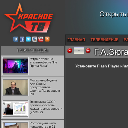
Открытый
ГЛАВНАЯ
ТЕЛЕВИДЕНИЕ
Р
Г.А.Зюг
НОВОЕ СЕГОДНЯ
--
"Утро в тебе" на
эгалите-фесте "Не
Пряча Лица"
Установите Flash Player
и/ил
Мохаммед Фидель
Али Селем,
представитель
фронта Полисарио в
РФ
Экономика СССР
времен «застоя»:
жажда планомерности
(часть 2)
Рост социального
неравенства в 21