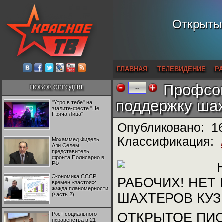
Открытый
ГЛАВНАЯ
ТЕЛЕВИДЕНИЕ
Р
Профсою
НОВОЕ СЕГОДНЯ
--
поддержку ша
"Утро в тебе" на
эгалите-фесте "Не
Пряча Лица"
Опубликовано:
1
Классификация:
Мохаммед Фидель
Али Селем,
представитель
фронта Полисарио в
РФ
Экономика СССР
РАБОЧИХ! НЕТ
времен «застоя»:
жажда планомерности
ШАХТЕРОВ КУЗ
(часть 2)
ОТКРЫТОЕ ПИ
Рост социального
неравенства в 21