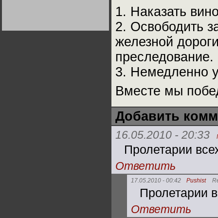
Германии:
1. Наказать вин
парламентская
демократия или
диктатура
2. Освободить 
пролетариата?
Деятельность
Хрущёва в 50-е годы.
железной дороги
Владимир Соловейчик
преследование.
Какова цена победы
3. Немедленно у
СССР в Великой
Отечественной? Олег
Двуреченский о
Вместе мы побе
потерянной
революционности
Добавить комм
16.05.2010 - 20:33
Пролетарии всех
Ответить
17.05.2010 - 00:42
Pushist
R
Пролетарии в
Ответить