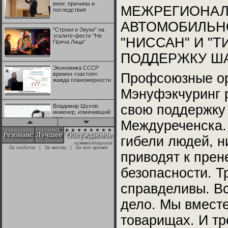
веке: причины и
МЕЖРЕГИОНАЛ
последствия
АВТОМОБИЛЬН
"Строки и Звуки" на
эгалите-фесте "Не
"НИССАН" И "Т
Пряча Лица"
ПОДДЕРЖКУ Ш
Экономика СССР
времен «застоя»:
Профсоюзные о
жажда планомерности
Мэнуфэкчуринг 
свою поддержку
Владимир Шухов:
инженер, изменивший
мир
Междуреченска.
Резонанс
Лучшее
Обсуждаемое
гибели людей, н
комментариев:
"Аркадий Коц" на
За неделю
|
За месяц
|
За все время
эгалите-фесте "Не
приводят к пре
Пряча Лица"
безопасности. Т
Контрапункты
справделивы. Вс
глобализации:
геополитэкономическ
дело. Мы вместе
ий анализ
товарищах. И тр
100 лет Ноябрьской
революции в