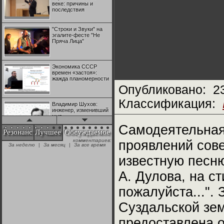
веке: причины и
последствия
"Строки и Звуки" на
эгалите-фесте "Не
Пряча Лица"
Экономика СССР
времен «застоя»:
жажда планомерности
Опубликовано:
2
Классификация:
Владимир Шухов:
инженер, изменивший
мир
Самодеятельная
Резонанс
Лучшее
Обсуждаемое
комментариев:
проявлений сове
"Аркадий Коц" на
За неделю
|
За месяц
|
За все время
эгалите-фесте "Не
Пряча Лица"
известную песню
А. Дулова, на с
Контрапункты
глобализации:
пожалуйста...".
геополитэкономическ
ий анализ
Суздальской зем
100 лет Ноябрьской
предоставлена 
революции в