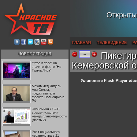
Открытый
ГЛАВНАЯ
ТЕЛЕВИДЕНИЕ
Р
Пикетир
НОВОЕ СЕГОДНЯ
--
Кемеровской о
"Утро в тебе" на
эгалите-фесте "Не
Пряча Лица"
Установите Flash Player
и/ил
Мохаммед Фидель
Али Селем,
представитель
фронта Полисарио в
РФ
Экономика СССР
времен «застоя»:
жажда планомерности
(часть 2)
Рост социального
неравенства в 21