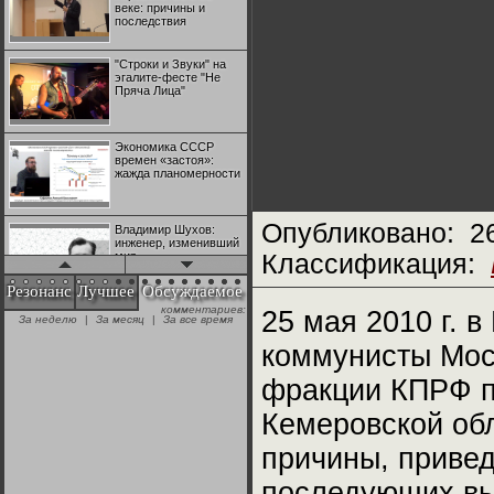
веке: причины и
последствия
"Строки и Звуки" на
эгалите-фесте "Не
Пряча Лица"
Экономика СССР
времен «застоя»:
жажда планомерности
Опубликовано:
2
Владимир Шухов:
инженер, изменивший
мир
Классификация:
Резонанс
Лучшее
Обсуждаемое
комментариев:
"Аркадий Коц" на
25 мая 2010 г. 
За неделю
|
За месяц
|
За все время
эгалите-фесте "Не
Пряча Лица"
коммунисты Мос
фракции КПРФ п
Контрапункты
глобализации:
Кемеровской об
геополитэкономическ
ий анализ
причины, привед
100 лет Ноябрьской
последующих вы
революции в