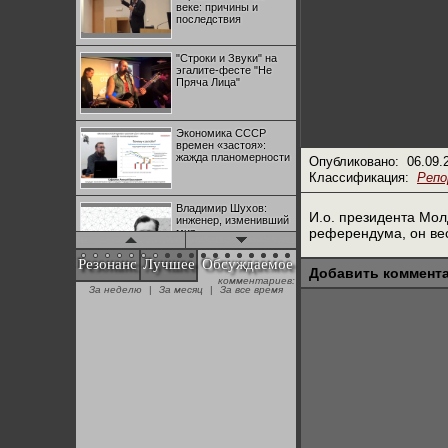
веке: причины и
последствия
"Строки и Звуки" на
эгалите-фесте "Не
Пряча Лица"
Экономика СССР
времен «застоя»:
жажда планомерности
Опубликовано:
06.09.
Классификация:
Реп
Владимир Шухов:
И.о. президента Мо
инженер, изменивший
референдума, он ве
мир
Резонанс
Лучшее
Обсуждаемое
Добавить коммент
комментариев:
"Аркадий Коц" на
За неделю
|
За месяц
|
За все время
эгалите-фесте "Не
Пряча Лица"
Контрапункты
глобализации:
геополитэкономическ
ий анализ
100 лет Ноябрьской
революции в