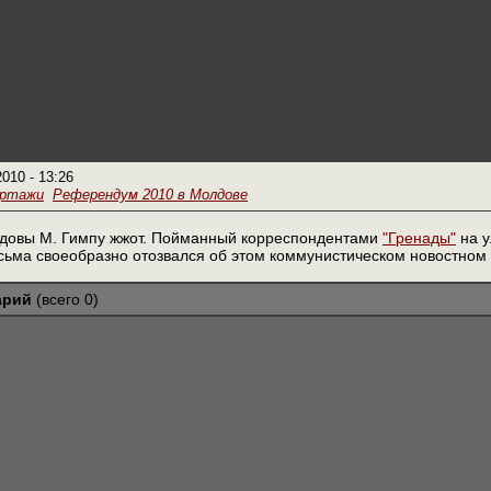
2010 - 13:26
ортажи
Референдум 2010 в Молдове
лдовы М. Гимпу жжот. Пойманный корреспондентами
"Гренады"
на у
сьма своеобразно отозвался об этом коммунистическом новостном 
арий
(всего 0)