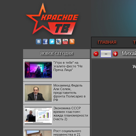
ГЛАВНАЯ
Т
Михай
НОВОЕ СЕГОДНЯ
--
"Утро в тебе" на
эгалите-фесте "Не
У
Пряча Лица"
Мохаммед Фидель
Али Селем,
представитель
фронта Полисарио в
РФ
Экономика СССР
времен «застоя»:
жажда планомерности
(часть 2)
Рост социального
неравенства в 21