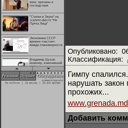
веке: причины и
последствия
"Строки и Звуки" на
эгалите-фесте "Не
Пряча Лица"
Экономика СССР
времен «застоя»:
жажда планомерности
Опубликовано:
0
Классификация:
Владимир Шухов:
инженер, изменивший
мир
Гимпу спалился.
Резонанс
Лучшее
Обсуждаемое
комментариев:
нарушать закон 
"Аркадий Коц" на
За неделю
|
За месяц
|
За все время
эгалите-фесте "Не
Пряча Лица"
прохожих...
www.grenada.md
Контрапункты
глобализации:
геополитэкономическ
ий анализ
Добавить комм
100 лет Ноябрьской
революции в