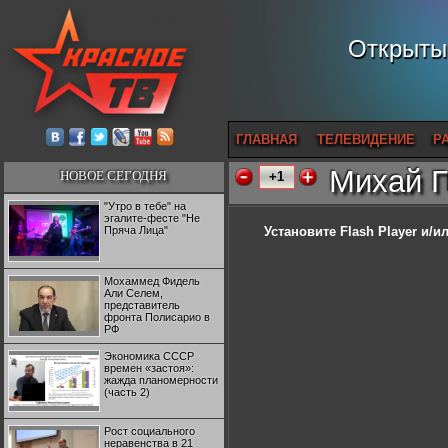
Открытый
ГЛАВНАЯ
ТЕЛЕВИДЕНИЕ
Р
Михай Г
НОВОЕ СЕГОДНЯ
+1
"Утро в тебе" на
эгалите-фесте "Не
Пряча Лица"
Установите Flash Player
и/ил
Мохаммед Фидель
Али Селем,
представитель
фронта Полисарио в
РФ
Экономика СССР
времен «застоя»:
жажда планомерности
(часть 2)
Рост социального
неравенства в 21