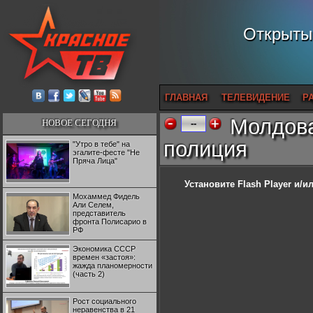
Открытый
ГЛАВНАЯ
ТЕЛЕВИДЕНИЕ
Р
Молдова
НОВОЕ СЕГОДНЯ
--
полиция
"Утро в тебе" на
эгалите-фесте "Не
Пряча Лица"
Установите Flash Player
и/ил
Мохаммед Фидель
Али Селем,
представитель
фронта Полисарио в
РФ
Экономика СССР
времен «застоя»:
жажда планомерности
(часть 2)
Рост социального
неравенства в 21