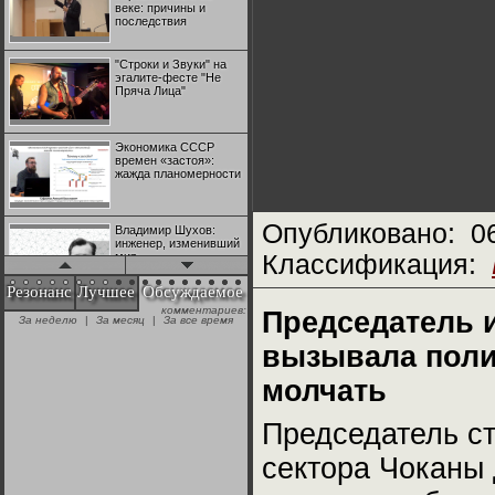
веке: причины и
последствия
"Строки и Звуки" на
эгалите-фесте "Не
Пряча Лица"
Экономика СССР
времен «застоя»:
жажда планомерности
Опубликовано:
0
Владимир Шухов:
инженер, изменивший
мир
Классификация:
Резонанс
Лучшее
Обсуждаемое
комментариев:
"Аркадий Коц" на
Председатель 
За неделю
|
За месяц
|
За все время
эгалите-фесте "Не
Пряча Лица"
вызывала поли
молчать
Контрапункты
глобализации:
геополитэкономическ
Председатель ст
ий анализ
сектора Чоканы
100 лет Ноябрьской
революции в