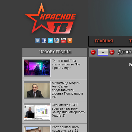
ГЛАВНАЯ
Т
Делег
НОВОЕ СЕГОДНЯ
--
"Утро в тебе" на
эгалите-фесте "Не
У
Пряча Лица"
Мохаммед Фидель
Али Селем,
представитель
фронта Полисарио в
РФ
Экономика СССР
времен «застоя»:
жажда планомерности
(часть 2)
Рост социального
неравенства в 21