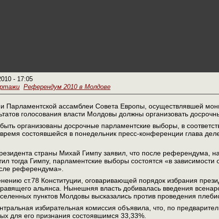
2010 - 17:05
ортажи
Референдум 2010 в Молдове
и Парламентской ассамблеи Совета Европы, осуществлявшей монит
льтатов голосования власти Молдовы должны организовать досроч
быть организованы досрочные парламентские выборы, в соответст
 время состоявшейся в понедельник пресс-конференции глава дел
о президента страны Михай Гимпу заявил, что после референдума, н
тил тогда Гимпу, парламентские выборы состоятся «в зависимости 
сле референдума».
ению ст.78 Конституции, оговаривающей порядок избрания президе
равящего альянса. Нынешняя власть добивалась введения всенаро
аселенных пунктов Молдовы высказались против проведения плеби
тральная избирательная комиссия объявила, что, по предварите
ых для его признания состоявшимся 33,33%.