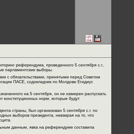
оринг референдума, проведенного 5 сентября с.г.,
ные парламентские выборы.
вии с обязательствами, принятыми перед Советом
егации ПАСЕ, содокладчик по Молдове Егидиус
азначенного на 5 сентября, он не намерен распускать
от конституционных норм, которые будут
нта страны, был организован 5 сентября с.г. по
дных выборов президента, невзирая на то, что
сцита.
льным данным, явка на референдуме составила