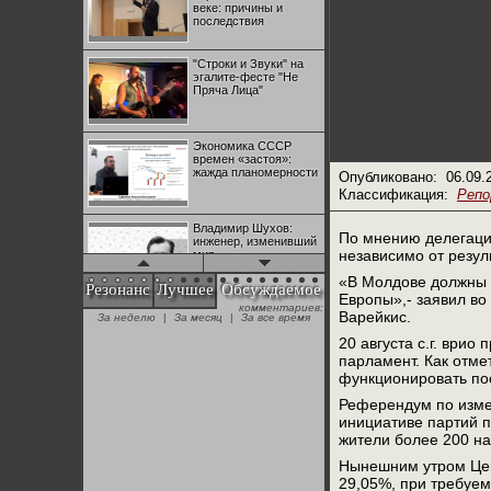
веке: причины и
последствия
"Строки и Звуки" на
эгалите-фесте "Не
Пряча Лица"
Экономика СССР
времен «застоя»:
жажда планомерности
Опубликовано:
06.09.
Классификация:
Реп
Владимир Шухов:
По мнению делегаци
инженер, изменивший
независимо от резу
мир
«В Молдове должны 
Резонанс
Лучшее
Обсуждаемое
Европы»,- заявил во
комментариев:
"Аркадий Коц" на
Варейкис.
За неделю
|
За месяц
|
За все время
эгалите-фесте "Не
Пряча Лица"
20 августа с.г. ври
парламент. Как отме
функционировать по
Контрапункты
Референдум по измен
глобализации:
геополитэкономическ
инициативе партий п
ий анализ
жители более 200 н
Нынешним утром Цен
100 лет Ноябрьской
29,05%, при требуем
революции в