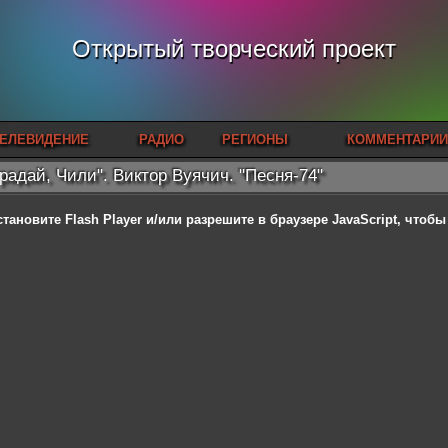
Открытый творческий проект
ЕЛЕВИДЕНИЕ
РАДИО
РЕГИОНЫ
КОММЕНТАРИИ
радай, Чили". Виктор Вуячич. "Песня-74"
становите Flash Player
и/или разрешите в браузере JavaScript, чтоб