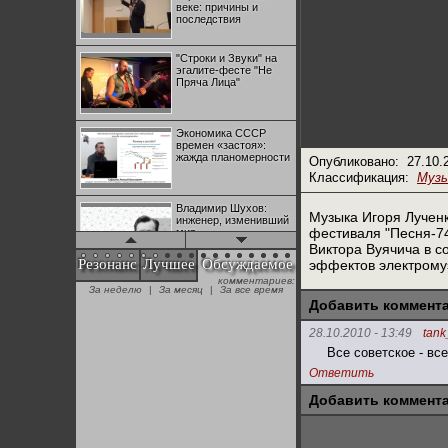
веке: причины и
последствия
"Строки и Звуки" на
эгалите-фесте "Не
Пряча Лица"
Экономика СССР
времен «застоя»:
жажда планомерности
Опубликовано:
27.10.
Классификация:
Муз
Владимир Шухов:
Музыка Игоря Лученк
инженер, изменивший
фестиваля "Песня-74
мир
Виктора Вуячича в с
Резонанс
Лучшее
Обсуждаемое
эффектов электрому
комментариев:
"Аркадий Коц" на
За неделю
|
За месяц
|
За все время
эгалите-фесте "Не
Добавить коммент
Пряча Лица"
28.10.2010 - 13:49
tank
Все советское - вс
Контрапункты
глобализации:
Ответить
геополитэкономическ
ий анализ
Добавить коммент
100 лет Ноябрьской
революции в