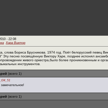
2010 - 22:08
ыка
Хара Виктор
а, слова Бориса Брусникова. 1974 год. Поёт белорусский певец Ви
" Эту песню посвящённую Виктору Харе, позднее испонял ансамбл
опровождении живого оркестра,было более проникновенным и орга
зыкальных инструментов.
арий
(всего 1)
_t34_51
е замечательное!
арий
(всего 1)