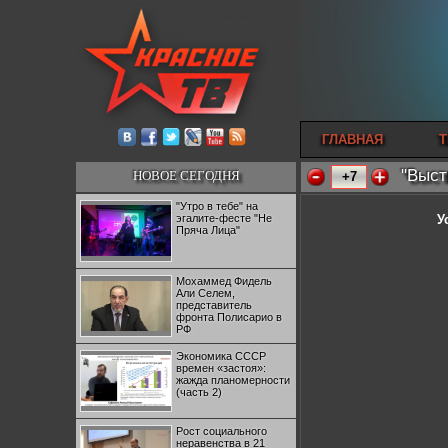
ГЛАВНАЯ
Т
"Выст
НОВОЕ СЕГОДНЯ
+7
"Утро в тебе" на
эгалите-фесте "Не
У
Пряча Лица"
Мохаммед Фидель
Али Селем,
представитель
фронта Полисарио в
РФ
Экономика СССР
времен «застоя»:
жажда планомерности
(часть 2)
Рост социального
неравенства в 21