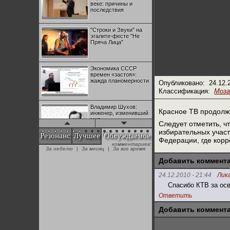
веке: причины и
последствия
"Строки и Звуки" на
эгалите-фесте "Не
Пряча Лица"
Экономика СССР
времен «застоя»:
жажда планомерности
Опубликовано:
24.12.
Классификация:
Моза
Владимир Шухов:
Красное ТВ продолжа
инженер, изменивший
мир
Следует отметить, ч
избирательных участ
Резонанс
Лучшее
Обсуждаемое
Федерации, где корр
комментариев:
"Аркадий Коц" на
За неделю
|
За месяц
|
За все время
эгалите-фесте "Не
Пряча Лица"
Добавить коммент
24.12.2010 - 21:44
Лик
Контрапункты
Спасибо КТВ за ос
глобализации:
Ответить
геополитэкономическ
ий анализ
Добавить коммент
100 лет Ноябрьской
революции в