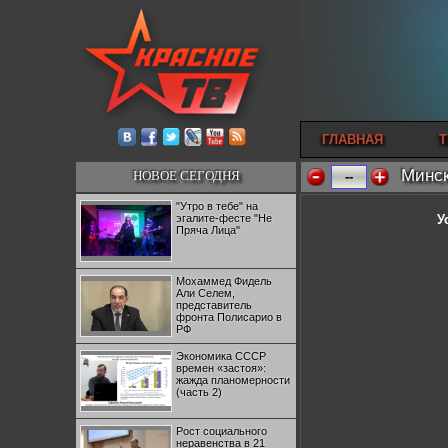
ГЛАВНАЯ
Т
Минск
НОВОЕ СЕГОДНЯ
--
"Утро в тебе" на
эгалите-фесте "Не
У
Пряча Лица"
Мохаммед Фидель
Али Селем,
представитель
фронта Полисарио в
РФ
Экономика СССР
времен «застоя»:
жажда планомерности
(часть 2)
Рост социального
неравенства в 21