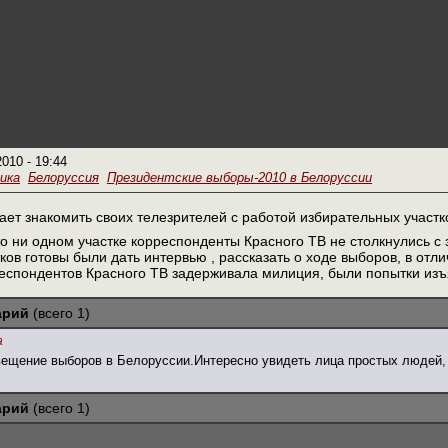
2010 - 19:44
ика
Белоруссия
Президентские выборы-2010 в Белоруссии
ет знакомить своих телезрителей с работой избирательных участк
то ни одном участке корреспонденты Красного ТВ не столкнулись 
ков готовы были дать интервью , рассказать о ходе выборов, в отл
еспондентов Красного ТВ задерживала милиция, были попытки изъ
арий
(всего 1)
а
вещение выборов в Белоруссии.Интересно увидеть лица простых людей, 
арий
(всего 1)