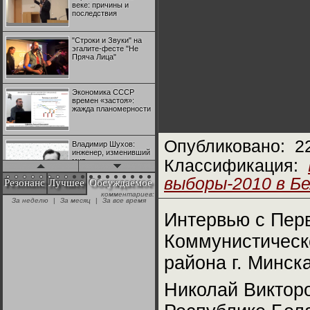
веке: причины и
последствия
"Строки и Звуки" на
эгалите-фесте "Не
Пряча Лица"
Экономика СССР
времен «застоя»:
жажда планомерности
Опубликовано:
2
Владимир Шухов:
инженер, изменивший
мир
Классификация:
выборы-2010 в Б
Резонанс
Лучшее
Обсуждаемое
комментариев:
"Аркадий Коц" на
За неделю
|
За месяц
|
За все время
эгалите-фесте "Не
Пряча Лица"
Интервью с Пер
Коммунистическ
Контрапункты
глобализации:
района г. Минск
геополитэкономическ
ий анализ
Николай Викторо
100 лет Ноябрьской
революции в