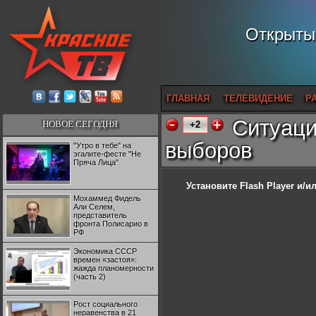
Открытый
ГЛАВНАЯ
ТЕЛЕВИДЕНИЕ
Р
Ситуаци
НОВОЕ СЕГОДНЯ
+2
выборов
"Утро в тебе" на
эгалите-фесте "Не
Пряча Лица"
Установите Flash Player
и/ил
Мохаммед Фидель
Али Селем,
представитель
фронта Полисарио в
РФ
Экономика СССР
времен «застоя»:
жажда планомерности
(часть 2)
Рост социального
неравенства в 21