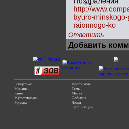
Поздрален
http://www.compa
byuro-minskogo-
raionnogo-ko
Ответить
Добавить комм
Репортажи
Программы
Мозаика
Темы
Кино
Места
Мультфильмы
События
Музыка
Люди
Организации